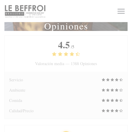
Personalización de sus opciones de cookies
Opiniones
4.5
/5
Valoración media —
1388 Opiniones
Servicio
Ambiente
Comida
Calidad/Precio