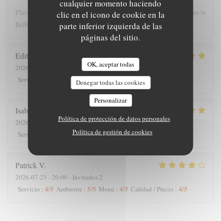
cualquier momento haciendo
Plats copieux et personnel très sympathique. Nous recommandons le
clic en el icono de cookie en la
Beffroi !
parte inferior izquierda de las
páginas del sitio.
Edith
D
OK, aceptar todas
2026-07-26
- 19:00 - Invitados 8
5
/5
4
/5
5
/5
5
/5
Servicio
:
Ambiente
:
Menú
:
Calidad / Precio
:
Denegar todas las cookies
Personalizar
Isabelle
C
Política de protección de datos personales
2026-07-25
- 12:30 - Invitados 7
Política de gestión de cookies
5
/5
5
/5
5
/5
5
/5
Servicio
:
Ambiente
:
Menú
:
Calidad / Precio
:
Patrick
V
2026-07-23
- 20:00 - Invitados 2
4
/5
5
/5
4
/5
4
/5
Servicio
:
Ambiente
:
Menú
:
Calidad / Precio
: