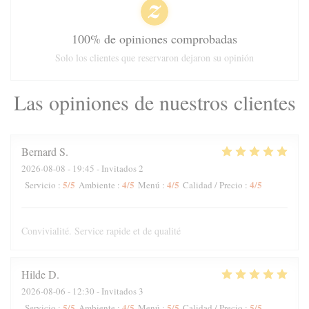
100% de opiniones comprobadas
Solo los clientes que reservaron dejaron su opinión
Las opiniones de nuestros clientes
Bernard
S
2026-08-08
- 19:45 - Invitados 2
5
/5
4
/5
4
/5
4
/5
Servicio
:
Ambiente
:
Menú
:
Calidad / Precio
:
Convivialité. Service rapide et de qualité
Hilde
D
2026-08-06
- 12:30 - Invitados 3
5
/5
4
/5
5
/5
5
/5
Servicio
:
Ambiente
:
Menú
:
Calidad / Precio
: