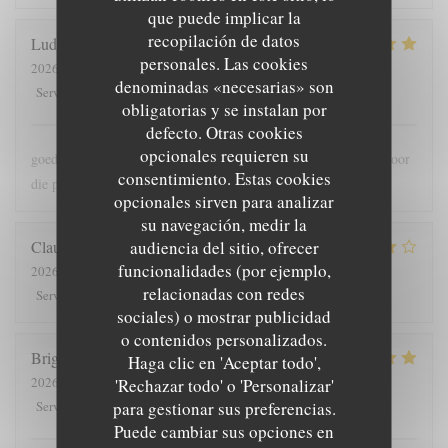
que puede implicar la
recopilación de datos
Ludo
B
personales. Las cookies
2026-07-30
- 18:00 - Invitados 2
denominadas «necesarias» son
5
/5
5
/5
5
/5
5
/5
Servicio
:
Ambiente
:
Menú
:
Calidad / Precio
:
obligatorias y se instalan por
defecto. Otras cookies
opcionales requieren su
goede bediening , lekker en meer dan voldoende grote porties voor
consentimiento. Estas cookies
die prijs
opcionales sirven para analizar
su navegación, medir la
audiencia del sitio, ofrecer
Claude
G
funcionalidades (por ejemplo,
2026-08-01
- 19:30 - Invitados 5
relacionadas con redes
5
/5
4
/5
4
/5
4
/5
Servicio
:
Ambiente
:
Menú
:
Calidad / Precio
:
sociales) o mostrar publicidad
o contenidos personalizados.
Brigitte
T
Haga clic en 'Aceptar todo',
2026-07-28
- 12:00 - Invitados 4
'Rechazar todo' o 'Personalizar'
5
/5
5
/5
5
/5
4
/5
para gestionar sus preferencias.
Servicio
:
Ambiente
:
Menú
:
Calidad / Precio
:
Puede cambiar sus opciones en