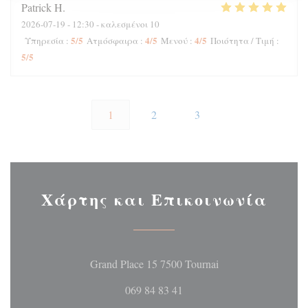
Patrick
H
2026-07-19
- 12:30 - καλεσμένοι 10
5
/5
4
/5
4
/5
Υπηρεσία
:
Ατμόσφαιρα
:
Μενού
:
Ποιότητα / Τιμή
:
5
/5
1
2
3
Χάρτης και Επικοινωνία
((ανοίγει σε νέο 
Grand Place 15 7500 Tournai
069 84 83 41