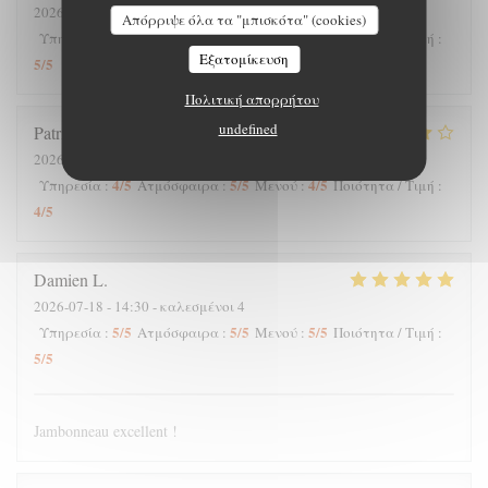
2026-07-25
- 12:30 - καλεσμένοι 7
Απόρριψε όλα τα "μπισκότα" (cookies)
5
/5
5
/5
5
/5
Υπηρεσία
:
Ατμόσφαιρα
:
Μενού
:
Ποιότητα / Τιμή
:
Εξατομίκευση
5
/5
Πολιτική απορρήτου
undefined
Patrick
V
2026-07-23
- 20:00 - καλεσμένοι 2
4
/5
5
/5
4
/5
Υπηρεσία
:
Ατμόσφαιρα
:
Μενού
:
Ποιότητα / Τιμή
:
4
/5
Damien
L
2026-07-18
- 14:30 - καλεσμένοι 4
5
/5
5
/5
5
/5
Υπηρεσία
:
Ατμόσφαιρα
:
Μενού
:
Ποιότητα / Τιμή
:
5
/5
Jambonneau excellent !