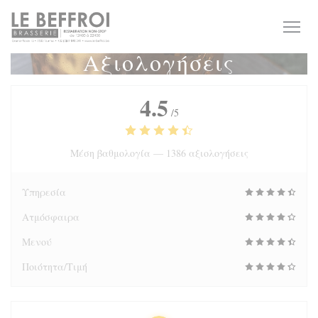
Πίνακας διαχείρισης "Μπισκότων" (Cookies)
Αξιολογήσεις
4.5
/5
Μέση βαθμολογία —
1386 αξιολογήσεις
Υπηρεσία
Ατμόσφαιρα
Μενού
Ποιότητα/Τιμή