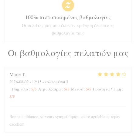
100% πιστοποιημένες βαθμολογίες
Οι πελάτες μας που έκαναν κράτηση έδωσαν τη
βαθμολογία τους
Οι βαθμολογίες πελατών μας
Marie
T
2026-08-02
- 12:15 - καλεσμένοι 3
5
/5
5
/5
5
/5
Υπηρεσία
:
Ατμόσφαιρα
:
Μενού
:
Ποιότητα / Τιμή
:
5
/5
Bonne ambiance, serveurs sympathiques, cadre agréable et repas
excellent