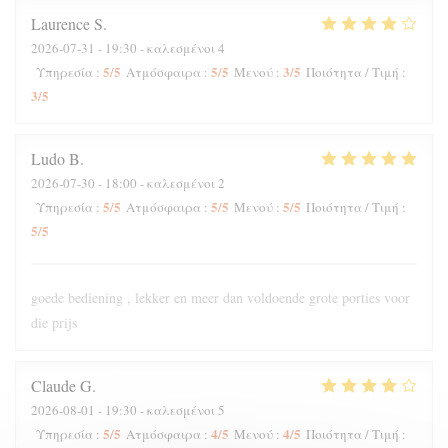
Laurence
S
2026-07-31
- 19:30 - καλεσμένοι 4
5
/5
5
/5
3
/5
Υπηρεσία
:
Ατμόσφαιρα
:
Μενού
:
Ποιότητα / Τιμή
:
3
/5
Ludo
B
2026-07-30
- 18:00 - καλεσμένοι 2
5
/5
5
/5
5
/5
Υπηρεσία
:
Ατμόσφαιρα
:
Μενού
:
Ποιότητα / Τιμή
:
5
/5
goede bediening , lekker en meer dan voldoende grote porties voor
die prijs
Claude
G
2026-08-01
- 19:30 - καλεσμένοι 5
5
/5
4
/5
4
/5
Υπηρεσία
:
Ατμόσφαιρα
:
Μενού
:
Ποιότητα / Τιμή
: