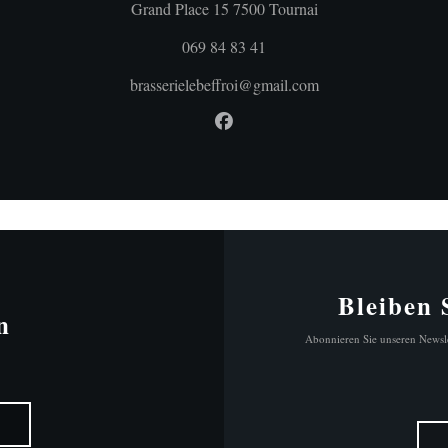
((öffnet ein neues Fe
Grand Place 15 7500 Tournai
069 84 83 41
brasserielebeffroi@gmail.com
Facebook ((öffnet ein neues Fe
Bleiben
n
Abonnieren Sie unseren Newsle