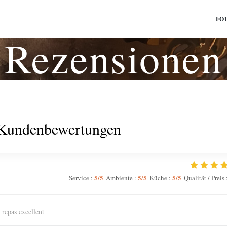
FO
Rezensionen
Kundenbewertungen
5
/5
5
/5
5
/5
Service
:
Ambiente
:
Küche
:
Qualität / Preis
 repas excellent