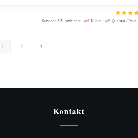
5
/5
4
/5
4
/5
Service
:
Ambiente
:
Küche
:
Qualität / Preis
1
2
3
Kontakt