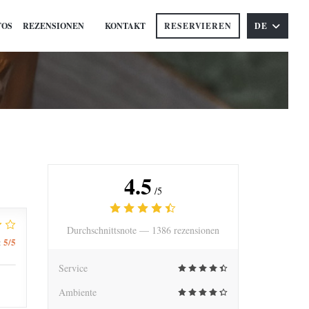
TOS
REZENSIONEN
KONTAKT
RESERVIEREN
DE
((ÖFFNET EIN NEUES FENSTER))
4.5
/5
Durchschnittsnote —
1386 rezensionen
5
/5
:
Service
Ambiente