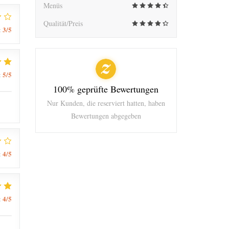
Menüs
Qualität/Preis
3
/5
:
5
/5
:
100% geprüfte Bewertungen
Nur Kunden, die reserviert hatten, haben
Bewertungen abgegeben
4
/5
:
4
/5
: