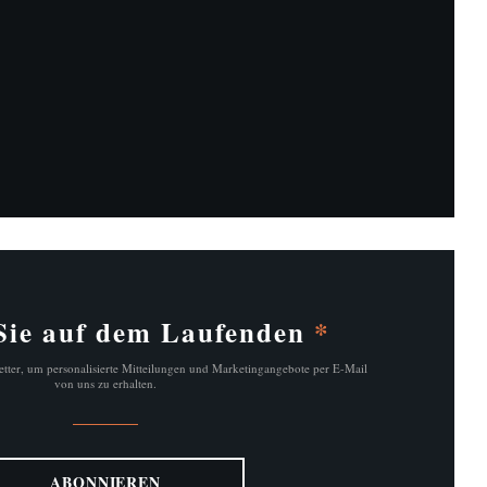
nster))
nster))
 Sie auf dem Laufenden
*
tter, um personalisierte Mitteilungen und Marketingangebote per E-Mail
von uns zu erhalten.
ABONNIEREN