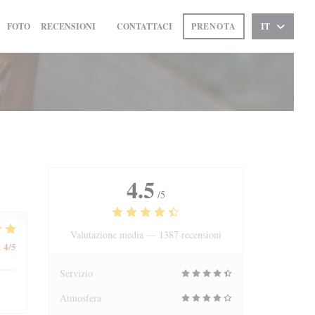
FOTO
RECENSIONI
CONTATTACI
PRENOTA
IT
((APRE UNA NUOVA FINESTRA))
4.5
/5
Valutazione media —
1387 recensioni
4
/5
:
Servizio
Atmosfera