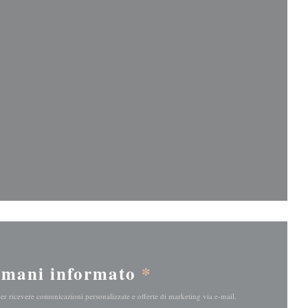
stra))
stra))
imani informato
*
 per ricevere comunicazioni personalizzate e offerte di marketing via e-mail.