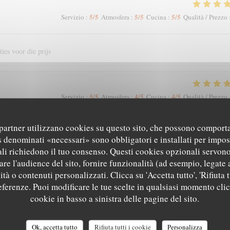
5
/5
5
/5
5
/5
Servizio
:
Atmosfera
:
Cucina
:
Qualità / Prezzo
ies voor die prijs
5
/5
4
/5
4
/5
Servizio
:
Atmosfera
:
Cucina
:
Qualità / Prezzo
i partner utilizzano cookies su questo sito, che possono comporta
s denominati «necessari» sono obbligatori e installati per impos
5
/5
5
/5
5
/5
Servizio
:
Atmosfera
:
Cucina
:
Qualità / Prezzo
li richiedono il tuo consenso. Questi cookies opzionali servono
re l'audience del sito, fornire funzionalità (ad esempio, legate 
tà o contenuti personalizzati. Clicca su 'Accetta tutto', 'Rifiuta t
andons le Beffroi !
referenze. Puoi modificare le tue scelte in qualsiasi momento cli
cookie in basso a sinistra delle pagine del sito.
5
/5
4
/5
5
/5
Servizio
:
Atmosfera
:
Cucina
:
Qualità / Prezzo
Ok, accetta tutto
Rifiuta tutti i cookie
Personalizza