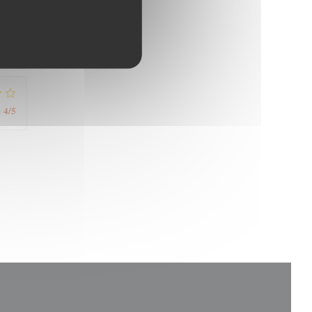
5
/5
:
4
/5
: