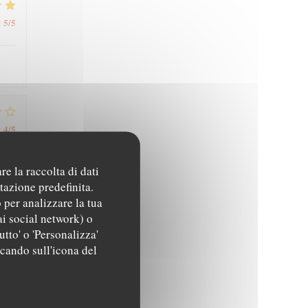
5
/5
:
4
/5
:
re la raccolta di dati
tazione predefinita.
4
/5
:
 per analizzare la tua
ai social network) o
utto' o 'Personalizza'
ccando sull'icona del
5
/5
: