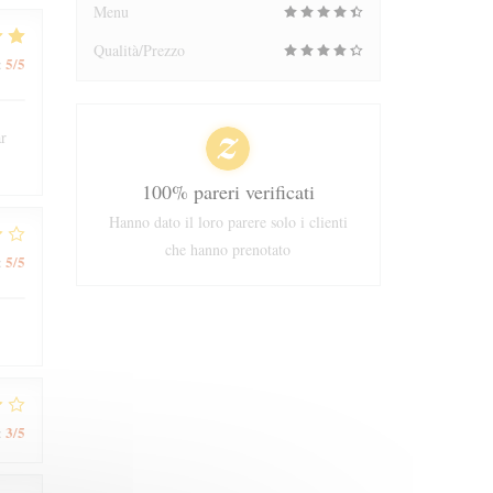
Menu
Qualità/Prezzo
5
/5
:
ar
100% pareri verificati
Hanno dato il loro parere solo i clienti
che hanno prenotato
5
/5
:
3
/5
: