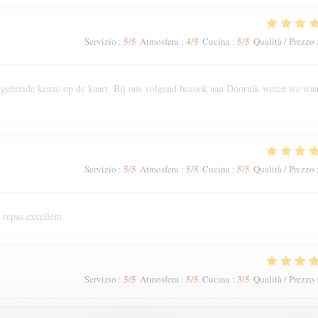
5
/5
4
/5
5
/5
Servizio
:
Atmosfera
:
Cucina
:
Qualità / Prezzo
Uitgebreide keuze op de kaart. Bij ons volgend bezoek aan Doornik weten we wa
5
/5
5
/5
5
/5
Servizio
:
Atmosfera
:
Cucina
:
Qualità / Prezzo
 repas excellent
5
/5
5
/5
3
/5
Servizio
:
Atmosfera
:
Cucina
:
Qualità / Prezzo