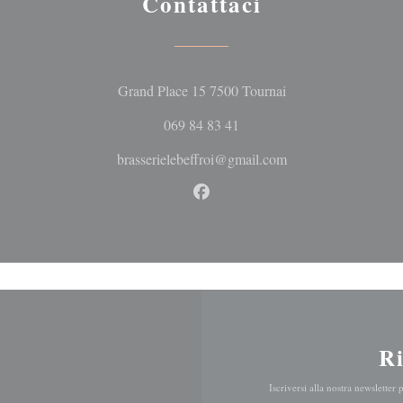
Contattaci
((apre una nuova fine
Grand Place 15 7500 Tournai
069 84 83 41
brasserielebeffroi@gmail.com
Facebook ((apre una nuova fine
R
Iscriversi alla nostra newsletter