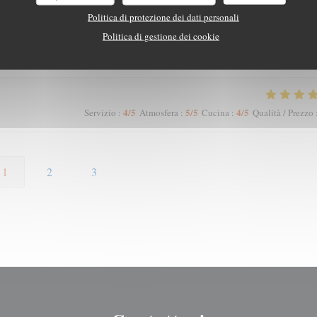
Politica di protezione dei dati personali
Politica di gestione dei cookie
5
/5
5
/5
5
/5
Servizio
:
Atmosfera
:
Cucina
:
Qualità / Prezzo
4
/5
5
/5
4
/5
Servizio
:
Atmosfera
:
Cucina
:
Qualità / Prezzo
1
2
3