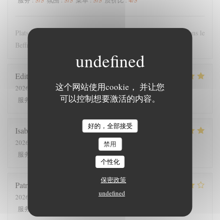
服务
:
氛围
:
菜单
:
质价比
:
Plats copieux et personnel très sympathique. Nous recommandons le
Beffroi !
Edith
D
这个网站使用cookie， 并让您
2026-07-26
- 19:00 - 来宾 8
可以控制想要激活的内容。
5
/5
4
/5
5
/5
5
/5
服务
:
氛围
:
菜单
:
质价比
:
好的，全部接受
Isabelle
C
2026-07-25
- 12:30 - 来宾 7
禁用
5
/5
5
/5
5
/5
5
/5
服务
:
氛围
:
菜单
:
质价比
:
个性化
保密政策
Patrick
V
undefined
2026-07-23
- 20:00 - 来宾 2
4
/5
5
/5
4
/5
4
/5
服务
:
氛围
:
菜单
:
质价比
: