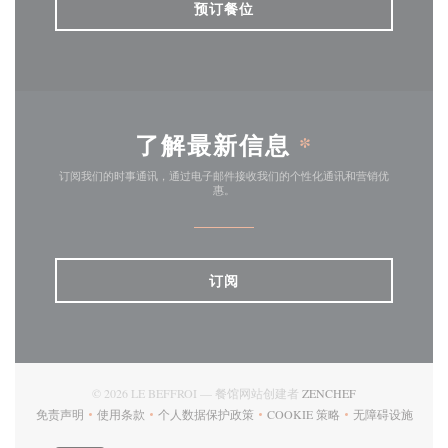
预订餐位
了解最新信息
*
订阅我们的时事通讯，通过电子邮件接收我们的个性化通讯和营销优
惠。
订阅
((在新窗口中打开)
© 2026 LE BEFFROI — 餐馆网站创建者
ZENCHEF
免责声明
使用条款
个人数据保护政策
COOKIE 策略
无障碍设施
((在新窗口中打开))
((在新窗口中打开))
((在新窗口中打开))
((在新窗口中打开))
((在新窗口中