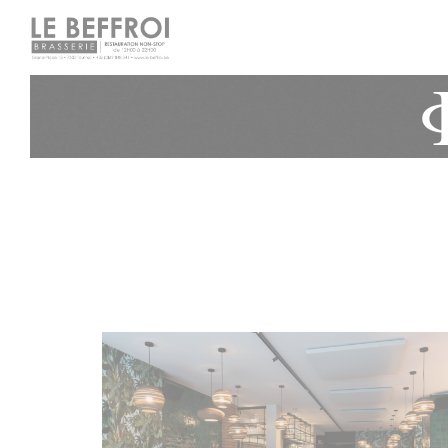
Πίνακας διαχείρισης "Μπισκότων" (Cookies)