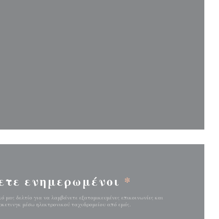
παράθυρο))
παράθυρο))
ετε ενημερωμένοι
*
ό μας δελτίο για να λαμβάνετε εξατομικευμένες επικοινωνίες και
κετινγκ μέσω ηλεκτρονικού ταχυδρομείου από εμάς.