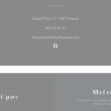
((ανοίγει σε νέο 
Grand Place 15 7500 Tournai
069 84 83 41
brasserielebeffroi@gmail.com
Facebook ((ανοίγει σε νέο 
Μείν
ί μας
Εγγραφείτε στο ενημερωτικ
προσφορές μάρ