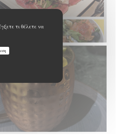
έγξετε τι θέλετε να
υση