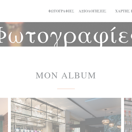
ΦΩΤΟΓΡΑΦΊΕΣ
ΑΞΙΟΛΟΓΉΣΕΙΣ
ΧΆΡΤΗΣ 
((ΑΝΟΊΓΕΙ 
Φωτογραφίε
MON ALBUM