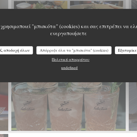
χρησιμοποιεί "μπισκότα" (cookies) και σας επιτρέπει να ελ
ενεργοποιήσετε
K, αποδοχή όλων
Απόρριψε όλα τα "μπισκότα" (cookies)
Εξατομίκε
Πολιτική απορρήτου
undefined