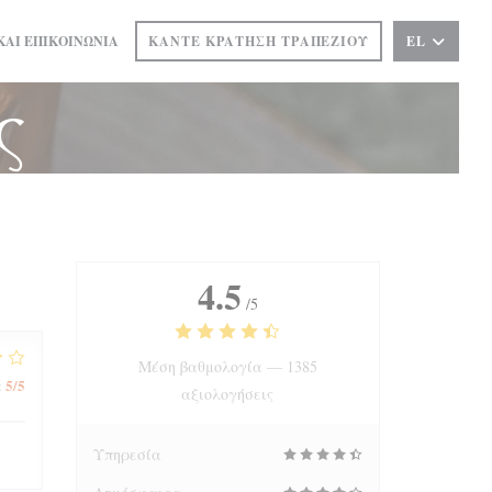
ΚΑΙ ΕΠΙΚΟΙΝΩΝΊΑ
ΚΆΝΤΕ ΚΡΆΤΗΣΗ ΤΡΑΠΕΖΙΟΎ
EL
ΣΕ ΝΈΟ ΠΑΡΆΘΥΡΟ))
ς
4.5
/5
Μέση βαθμολογία —
1385
5
/5
:
αξιολογήσεις
Υπηρεσία