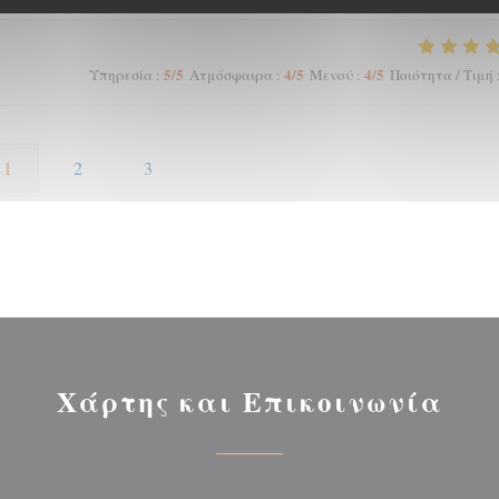
5
/5
4
/5
4
/5
Υπηρεσία
:
Ατμόσφαιρα
:
Μενού
:
Ποιότητα / Τιμή
1
2
3
Χάρτης και Επικοινωνία