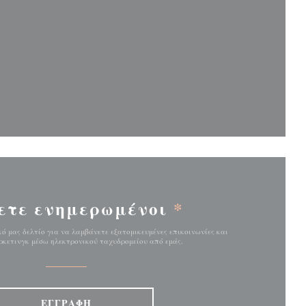
παράθυρο))
παράθυρο))
ετε ενημερωμένοι
*
ό μας δελτίο για να λαμβάνετε εξατομικευμένες επικοινωνίες και
κετινγκ μέσω ηλεκτρονικού ταχυδρομείου από εμάς.
ΕΓΓΡΑΦΉ