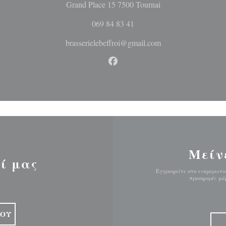
((ανοίγει σε νέο 
Grand Place 15 7500 Tournai
069 84 83 41
brasserielebeffroi@gmail.com
Facebook ((ανοίγει σε νέο 
Μείν
ί μας
Εγγραφείτε στο ενημερωτικ
προσφορές μάρ
ΙΟΎ