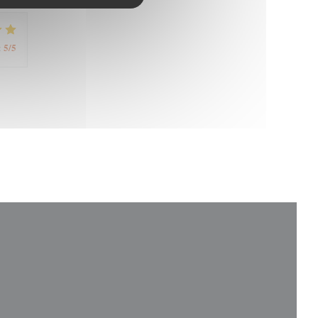
5
/5
: