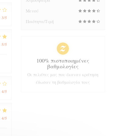
Ατμόσφαιρα
Μενού
3
/5
:
Ποιότητα/Τιμή
5
/5
:
100% πιστοποιημένες
βαθμολογίες
Οι πελάτες μας που έκαναν κράτηση
έδωσαν τη βαθμολογία τους
4
/5
:
4
/5
: