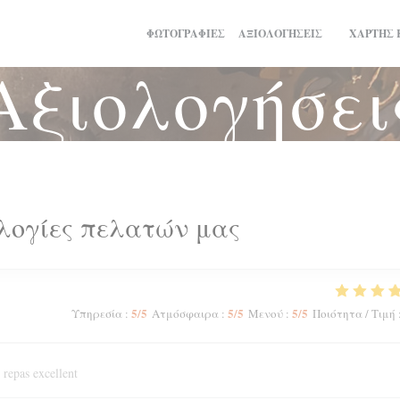
ΦΩΤΟΓΡΑΦΊΕΣ
ΑΞΙΟΛΟΓΉΣΕΙΣ
ΧΆΡΤΗΣ 
((ΑΝΟΊΓΕΙ 
Αξιολογήσει
λογίες πελατών μας
5
/5
5
/5
5
/5
Υπηρεσία
:
Ατμόσφαιρα
:
Μενού
:
Ποιότητα / Τιμή
 repas excellent