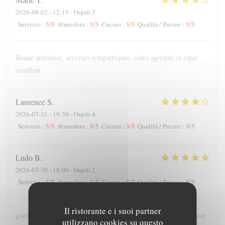
2026-08-02
- 12:15 - Ospiti 3
5
/5
5
/5
5
/5
5
/5
Servizio
:
Atmosfera
:
Cucina
:
Qualità / Prezzo
:
Bonne ambiance, serveurs sympathiques, cadre agréable et repas
excellent
Laurence
S
2026-07-31
- 19:30 - Ospiti 4
5
/5
5
/5
3
/5
3
/5
Servizio
:
Atmosfera
:
Cucina
:
Qualità / Prezzo
:
Ludo
B
2026-07-30
- 18:00 - Ospiti 2
5
/5
5
/5
5
/5
5
/5
Servizio
:
Atmosfera
:
Cucina
:
Qualità / Prezzo
:
Il ristorante e i suoi partner
goede bediening , lekker en meer dan voldoende grote porties voor
utilizzano cookies su questo