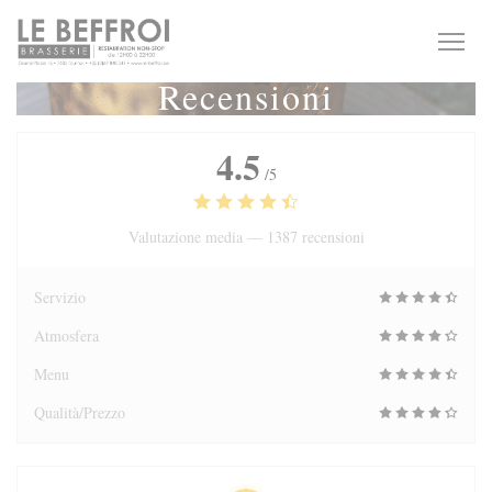
Personalizzazione delle tue scelte sui cookie
Recensioni
4.5
/5
Valutazione media —
1387 recensioni
Servizio
Atmosfera
Menu
Qualità/Prezzo