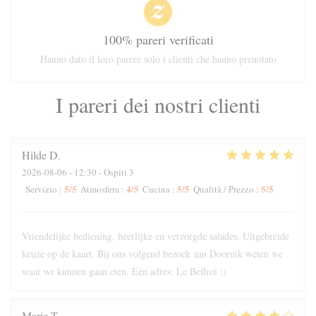
100% pareri verificati
Hanno dato il loro parere solo i clienti che hanno prenotato
I pareri dei nostri clienti
Hilde
D
2026-08-06
- 12:30 - Ospiti 3
5
/5
4
/5
5
/5
5
/5
Servizio
:
Atmosfera
:
Cucina
:
Qualità / Prezzo
:
Vriendelijke bediening, heerlijke en verzorgde salades. Uitgebreide
keuze op de kaart. Bij ons volgend bezoek aan Doornik weten we
waar wr kunnen gaan eten. Eén adres: Le Beffroi :)
Marie
T