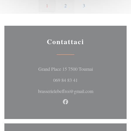
1
2
3
Contattaci
((apre una nuova fine
Grand Place 15 7500 Tournai
069 84 83 41
brasserielebeffroi@gmail.com
Facebook ((apre una nuova fine