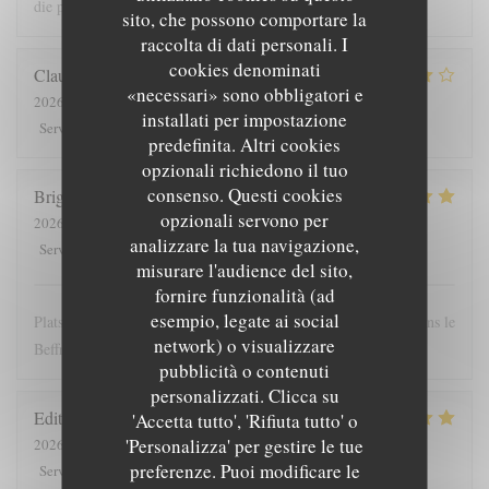
die prijs
sito, che possono comportare la
raccolta di dati personali. I
cookies denominati
Claude
G
«necessari» sono obbligatori e
2026-08-01
- 19:30 - Ospiti 5
installati per impostazione
5
/5
4
/5
4
/5
4
/5
Servizio
:
Atmosfera
:
Cucina
:
Qualità / Prezzo
:
predefinita. Altri cookies
opzionali richiedono il tuo
consenso. Questi cookies
Brigitte
T
opzionali servono per
2026-07-28
- 12:00 - Ospiti 4
analizzare la tua navigazione,
5
/5
5
/5
5
/5
4
/5
Servizio
:
Atmosfera
:
Cucina
:
Qualità / Prezzo
:
misurare l'audience del sito,
fornire funzionalità (ad
esempio, legate ai social
Plats copieux et personnel très sympathique. Nous recommandons le
network) o visualizzare
Beffroi !
pubblicità o contenuti
personalizzati. Clicca su
Edith
D
'Accetta tutto', 'Rifiuta tutto' o
'Personalizza' per gestire le tue
2026-07-26
- 19:00 - Ospiti 8
preferenze. Puoi modificare le
5
/5
4
/5
5
/5
5
/5
Servizio
:
Atmosfera
:
Cucina
:
Qualità / Prezzo
: