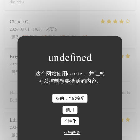
die prijs
Claude
G
2026-08-01
- 19:30 - 来宾 5
5
/5
4
/5
4
/5
4
/5
服务
:
氛围
:
菜单
:
质价比
:
Brigitte
T
2026-07-28
- 12:00 - 来宾 4
5
/5
5
/5
5
/5
4
/5
服务
:
氛围
:
菜单
:
质价比
:
这个网站使用cookie， 并让您
可以控制想要激活的内容。
Plats copieux et personnel très sympathique. Nous recommandons le
好的，全部接受
Beffroi !
禁用
Edith
D
个性化
2026-07-26
- 19:00 - 来宾 8
保密政策
5
/5
4
/5
5
/5
5
/5
服务
:
氛围
:
菜单
:
质价比
: