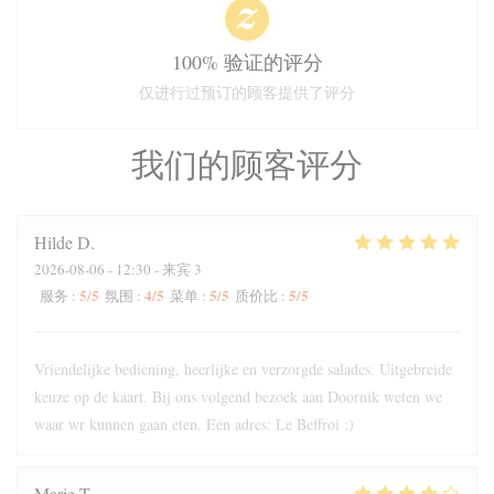
100% 验证的评分
仅进行过预订的顾客提供了评分
我们的顾客评分
Hilde
D
2026-08-06
- 12:30 - 来宾 3
5
/5
4
/5
5
/5
5
/5
服务
:
氛围
:
菜单
:
质价比
:
Vriendelijke bediening, heerlijke en verzorgde salades. Uitgebreide
keuze op de kaart. Bij ons volgend bezoek aan Doornik weten we
waar wr kunnen gaan eten. Eén adres: Le Beffroi :)
Marie
T