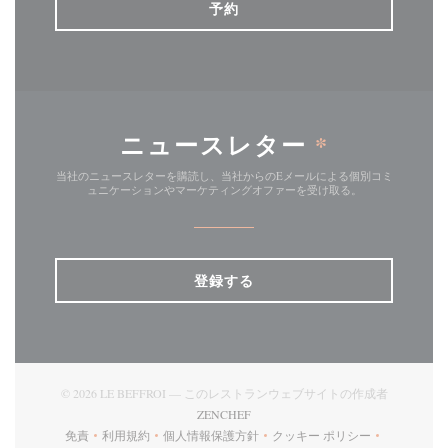
予約
ニュースレター
*
当社のニュースレターを購読し、当社からのEメールによる個別コミ
ュニケーションやマーケティングオファーを受け取る。
登録する
© 2026 LE BEFFROI — このレストランウェブサイトの作成者
((新しいウィンドウで開きます))
ZENCHEF
免責
利用規約
個人情報保護方針
クッキー ポリシー
((新しいウィンドウで開きます))
((新しいウィンドウで開きます))
((新しいウィンドウで開きます))
((新しいウィンドウで開