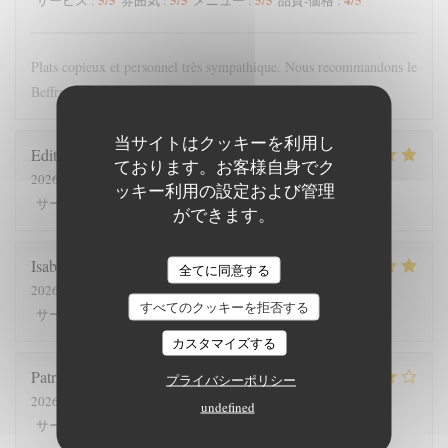
サービス
:
雰囲気
:
メニュー
:
品質-価格
:
Plats copieux et personnel très sympathique. Nous recommandons le
Beffroi !
当サイトはクッキーを利用し
Edith
D
ております。お客様自身でク
2026-07-26
- 19:00 - ゲスト 8
ッキー利用の設定および管理
5
/5
4
/5
5
/5
5
/5
サービス
:
雰囲気
:
メニュー
:
品質-価格
:
ができます。
Isabelle
C
全てに同意する
2026-07-25
- 12:30 - ゲスト 7
すべてのクッキーを拒否する
5
/5
5
/5
5
/5
5
/5
サービス
:
雰囲気
:
メニュー
:
品質-価格
:
カスタマイズする
Patrick
V
プライバシーポリシー
2026-07-23
- 20:00 - ゲスト 2
undefined
4
/5
5
/5
4
/5
4
/5
サービス
:
雰囲気
:
メニュー
:
品質-価格
: