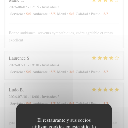
2026-08-02
- 12:15 - Invitados 3
5
/5
5
/5
5
/5
5
/5
Servicio
:
Ambiente
:
Menú
:
Calidad / Precio
:
Bonne ambiance, serveurs sympathiques, cadre agréable et repas
excellent
Laurence
S
2026-07-31
- 19:30 - Invitados 4
5
/5
5
/5
3
/5
3
/5
Servicio
:
Ambiente
:
Menú
:
Calidad / Precio
:
Ludo
B
2026-07-30
- 18:00 - Invitados 2
5
/5
5
/5
5
/5
5
/5
Servicio
:
Ambiente
:
Menú
:
Calidad / Precio
:
El restaurante y sus socios
goede bediening , lekker en meer dan voldoende grote porties voor
utilizan cookies en este sitio, lo