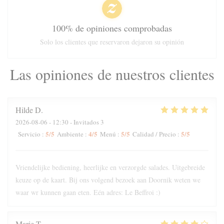
100% de opiniones comprobadas
Solo los clientes que reservaron dejaron su opinión
Las opiniones de nuestros clientes
Hilde
D
2026-08-06
- 12:30 - Invitados 3
5
/5
4
/5
5
/5
5
/5
Servicio
:
Ambiente
:
Menú
:
Calidad / Precio
:
Vriendelijke bediening, heerlijke en verzorgde salades. Uitgebreide
keuze op de kaart. Bij ons volgend bezoek aan Doornik weten we
waar wr kunnen gaan eten. Eén adres: Le Beffroi :)
Marie
T