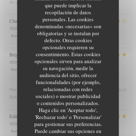
die prijs
que puede implicar la
recopilación de datos
personales. Las cookies
Claude
G
denominadas «necesarias» son
2026-08-01
- 19:30 - Invitados 5
obligatorias y se instalan por
5
/5
4
/5
4
/5
4
/5
Servicio
:
Ambiente
:
Menú
:
Calidad / Precio
:
defecto. Otras cookies
opcionales requieren su
consentimiento. Estas cookies
Brigitte
T
opcionales sirven para analizar
2026-07-28
- 12:00 - Invitados 4
su navegación, medir la
5
/5
5
/5
5
/5
4
/5
Servicio
:
Ambiente
:
Menú
:
Calidad / Precio
:
audiencia del sitio, ofrecer
funcionalidades (por ejemplo,
relacionadas con redes
Plats copieux et personnel très sympathique. Nous recommandons le
sociales) o mostrar publicidad
Beffroi !
o contenidos personalizados.
Haga clic en 'Aceptar todo',
Edith
D
'Rechazar todo' o 'Personalizar'
para gestionar sus preferencias.
2026-07-26
- 19:00 - Invitados 8
Puede cambiar sus opciones en
5
/5
4
/5
5
/5
5
/5
Servicio
:
Ambiente
:
Menú
:
Calidad / Precio
: