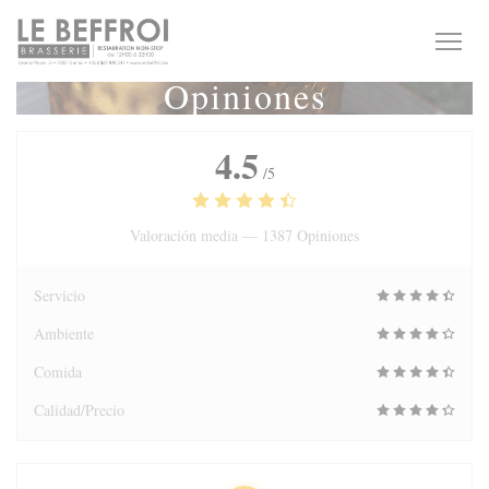
Personalización de sus opciones de cookies
Opiniones
4.5
/5
Valoración media —
1387 Opiniones
Servicio
Ambiente
Comida
Calidad/Precio