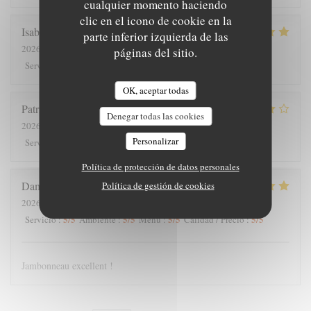
cualquier momento haciendo
clic en el icono de cookie en la
Isabelle
C
parte inferior izquierda de las
2026-07-25
- 12:30 - Invitados 7
páginas del sitio.
5
/5
5
/5
5
/5
5
/5
Servicio
:
Ambiente
:
Menú
:
Calidad / Precio
:
OK, aceptar todas
Patrick
V
Denegar todas las cookies
2026-07-23
- 20:00 - Invitados 2
Personalizar
4
/5
5
/5
4
/5
4
/5
Servicio
:
Ambiente
:
Menú
:
Calidad / Precio
:
Política de protección de datos personales
Damien
L
Política de gestión de cookies
2026-07-18
- 14:30 - Invitados 4
5
/5
5
/5
5
/5
5
/5
Servicio
:
Ambiente
:
Menú
:
Calidad / Precio
:
Jambonneau excellent !