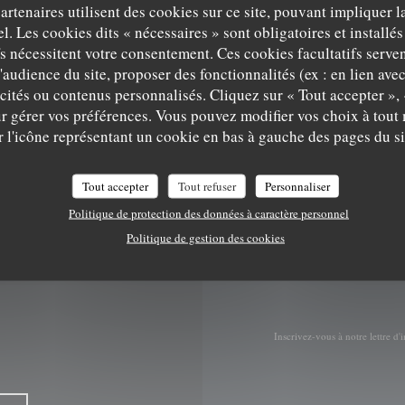
partenaires utilisent des cookies sur ce site, pouvant impliquer 
l. Les cookies dits « nécessaires » sont obligatoires et installés
((ouvre une nouvelle 
Grand Place 15 7500 Tournai
fs nécessitent votre consentement. Ces cookies facultatifs serven
'audience du site, proposer des fonctionnalités (ex : en lien ave
069 84 83 41
icités ou contenus personnalisés. Cliquez sur « Tout accepter », 
brasserielebeffroi@gmail.com
r gérer vos préférences. Vous pouvez modifier vos choix à tou
r l'icône représentant un cookie en bas à gauche des pages du si
Facebook ((ouvre une nouvelle 
Tout accepter
Tout refuser
Personnaliser
Politique de protection des données à caractère personnel
Politique de gestion des cookies
Inscrivez-vous à notre lettre d