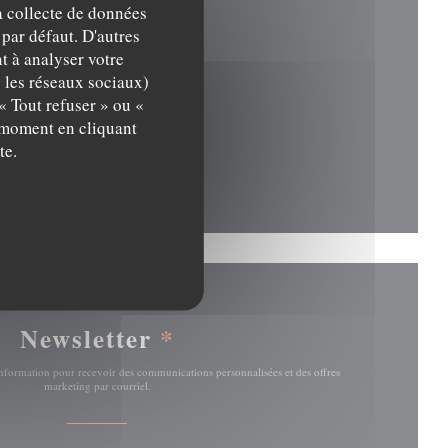
la collecte de données
 par défaut. D'autres
fenêtre))
t à analyser votre
c les réseaux sociaux)
« Tout refuser » ou «
t moment en cliquant
te.
fenêtre))
Newsletter
*
'information pour recevoir des communications personnalisées et des offres
marketing par courriel.