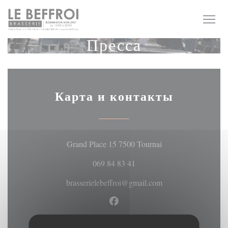
Панель управления cookies
Пресса
Карта и контакты
((открывается в но
Grand Place 15 7500 Tournai
069 84 83 41
brasserielebeffroi@gmail.com
Facebook ((открывается в но