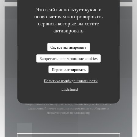
Этот сайт использует кукис и
позволяет вам контролировать
Связь с нами
сервисы которые вы хотите
активировать
Ок, все активировать
ЗАБРОНИРОВАТЬ СТОЛИК
Запретить использование cookies
Персонализировать
Политика конфиденциальности
undefined
Будьте в курсе новостей
*
Подпишитесь на нашу рассылку, чтобы получать от нас по
электронной почте персонализированные сообщения и
маркетинговые предложения.