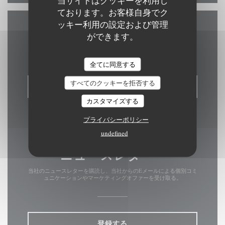
ております。お客様自身でク
ッキー利用の設定および管理
お問い合わせ
ができます。
全てに同意する
すべてのクッキーを拒否する
予約
カスタマイズする
プライバシーポリシー
undefined
ニュースレター
*
当社のニュースレターを購読し、当社からのEメールによる個別コミ
ュニケーションやマーケティングオファーを受け取る。
登録する