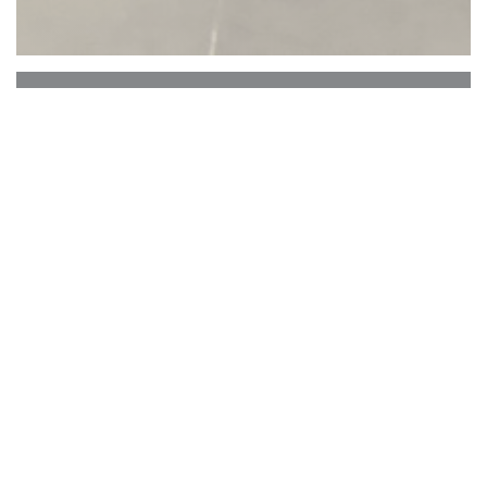
Le Beffroi
La Grand-place de Tournai est un haut lieu à la fois
du tourisme et du commerce. Elle est le siège tout au
long de l'année d'une intense activité, les
Tournaisiens aiment à s'y retrouver pour discuter et
profiter de la vie ... Et s'il est un endroit " à la mode ",
c'est bien cette superbe Brasserie qu'est " Le Beffroi "
!
Il y a toujours du monde et de l'animation, et il y a