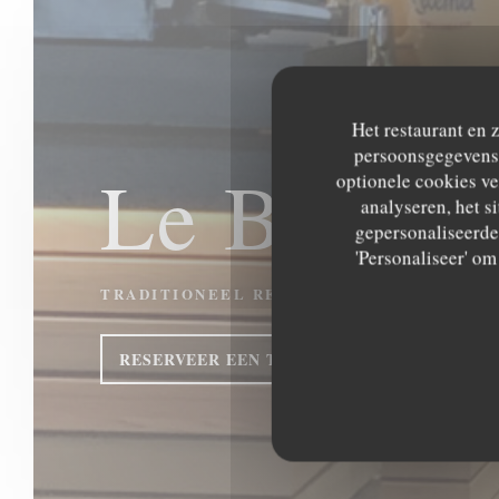
Het restaurant en 
persoonsgegevens. 
Le Beffroi
optionele cookies v
analyseren, het si
gepersonaliseerde 
'Personaliseer' o
TRADITIONEEL RESTAURANT
|
TOURNAI
RESERVEER EEN TAFEL