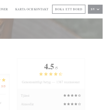
ONER
KARTA OCH KONTAKT
BOKA ETT BORD
SV
((ÖPPNAS I ETT NYTT FÖNSTER))
4.5
/5
Genomsnittligt betyg —
1387 recensioner
5
/5
:
Tjänst
ar
Atmosfär