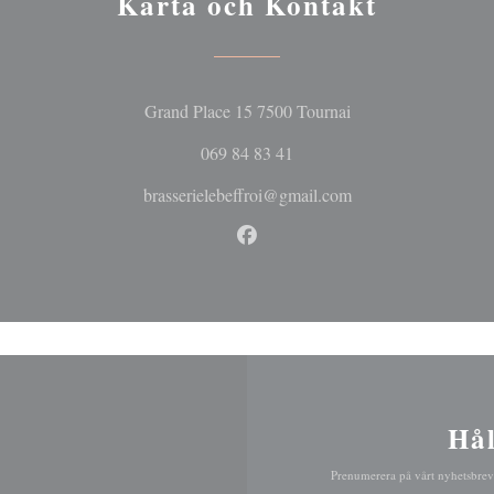
Karta och Kontakt
((öppnas i ett nytt fö
Grand Place 15 7500 Tournai
069 84 83 41
brasserielebeffroi@gmail.com
Facebook ((öppnas i ett nytt fö
Hål
Prenumerera på vårt nyhetsbrev