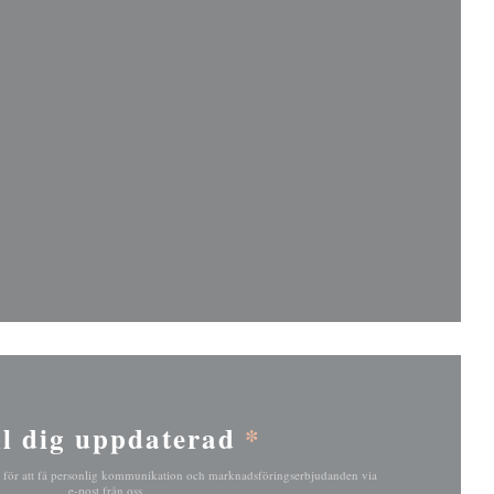
nster))
nster))
l dig uppdaterad
*
 för att få personlig kommunikation och marknadsföringserbjudanden via
e-post från oss.