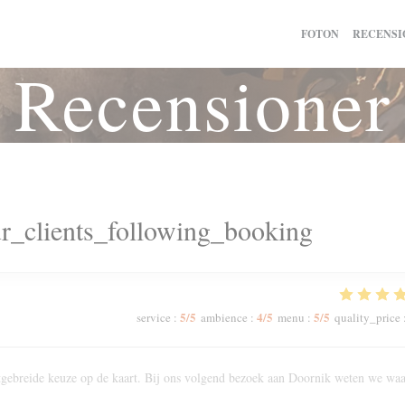
FOTON
RECENSI
Recensioner
r_clients_following_booking
5
/5
4
/5
5
/5
service
:
ambience
:
menu
:
quality_price
Uitgebreide keuze op de kaart. Bij ons volgend bezoek aan Doornik weten we wa