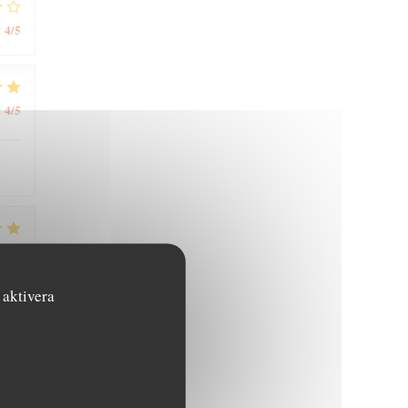
4
/5
:
4
/5
:
5
/5
:
 aktivera
5
/5
: