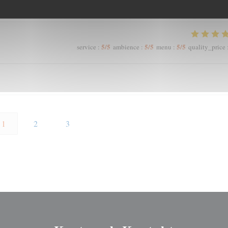
4
/5
5
/5
4
/5
service
:
ambience
:
menu
:
quality_price
5
/5
5
/5
5
/5
service
:
ambience
:
menu
:
quality_price
1
2
3