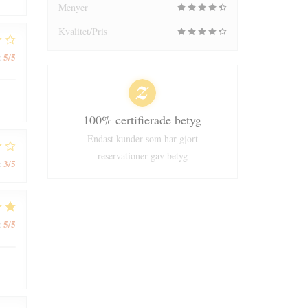
Menyer
Kvalitet/Pris
5
/5
:
100% certifierade betyg
Endast kunder som har gjort
reservationer gav betyg
3
/5
:
5
/5
: