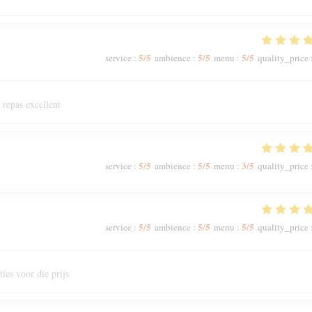
5
/5
5
/5
5
/5
service
:
ambience
:
menu
:
quality_price
 repas excellent
5
/5
5
/5
3
/5
service
:
ambience
:
menu
:
quality_price
5
/5
5
/5
5
/5
service
:
ambience
:
menu
:
quality_price
ies voor die prijs