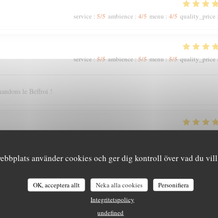
5
/5
4
/5
4
/5
service
:
ambience
:
menu
:
quality_price
5
/5
5
/5
5
/5
service
:
ambience
:
menu
:
quality_price
andons le Beffroi !
5
/5
4
/5
5
/5
service
:
ambience
:
menu
:
quality_price
bbplats använder cookies och ger dig kontroll över vad du vill
5
/5
5
/5
5
/5
service
:
ambience
:
menu
:
quality_price
OK, acceptera allt
Neka alla cookies
Personifiera
Integritetspolicy
undefined