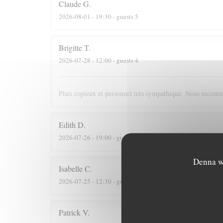
Claude
G
2026-08-01
- 19:30 - guests 5
Brigitte
T
2026-07-28
- 12:00 - guests 4
Plats copieux et personnel très sympathique. Nous recomm
Edith
D
2026-07-26
- 19:00 - guests 8
Denna we
Isabelle
C
2026-07-25
- 12:30 - guests 7
Patrick
V