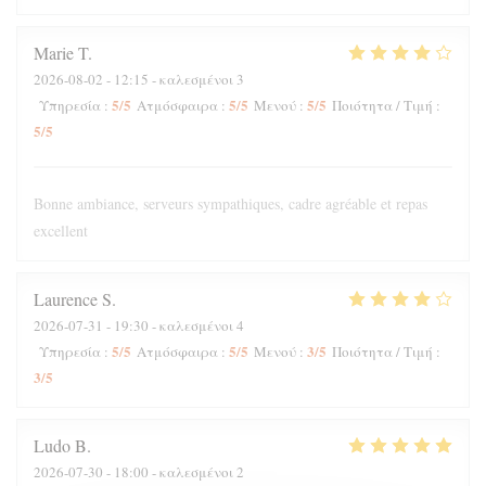
Marie
T
2026-08-02
- 12:15 - καλεσμένοι 3
5
/5
5
/5
5
/5
Υπηρεσία
:
Ατμόσφαιρα
:
Μενού
:
Ποιότητα / Τιμή
:
5
/5
Bonne ambiance, serveurs sympathiques, cadre agréable et repas
excellent
Laurence
S
2026-07-31
- 19:30 - καλεσμένοι 4
5
/5
5
/5
3
/5
Υπηρεσία
:
Ατμόσφαιρα
:
Μενού
:
Ποιότητα / Τιμή
:
3
/5
Ludo
B
2026-07-30
- 18:00 - καλεσμένοι 2