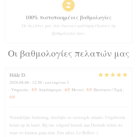
100% πιστοποιημένες βαθμολογίες
Οι πελάτες μας που έκαναν κράτηση έδωσαν τη
βαθμολογία τους
Οι βαθμολογίες πελατών μας
Hilde
D
2026-08-06
- 12:30 - καλεσμένοι 3
5
/5
4
/5
5
/5
Υπηρεσία
:
Ατμόσφαιρα
:
Μενού
:
Ποιότητα / Τιμή
:
5
/5
Vriendelijke bediening, heerlijke en verzorgde salades. Uitgebreide
keuze op de kaart. Bij ons volgend bezoek aan Doornik weten we
waar wr kunnen gaan eten. Eén adres: Le Beffroi :)