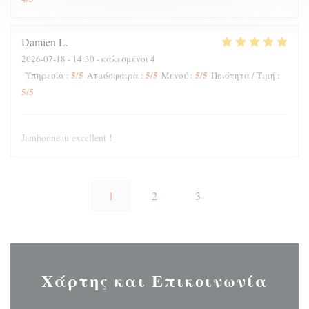
Damien
L
2026-07-18
- 14:30 - καλεσμένοι 4
5
/5
5
/5
5
/5
Υπηρεσία
:
Ατμόσφαιρα
:
Μενού
:
Ποιότητα / Τιμή
:
5
/5
Jambonneau excellent !
1
2
3
Χάρτης και Επικοινωνία