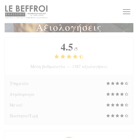
Πίνακας διαχείρισης "Μπισκότων" (Cookies)
Αξιολογήσεις
4.5
/5
Μέση βαθμολογία —
1387 αξιολογήσεις
Υπηρεσία
Ατμόσφαιρα
Μενού
Ποιότητα/Τιμή