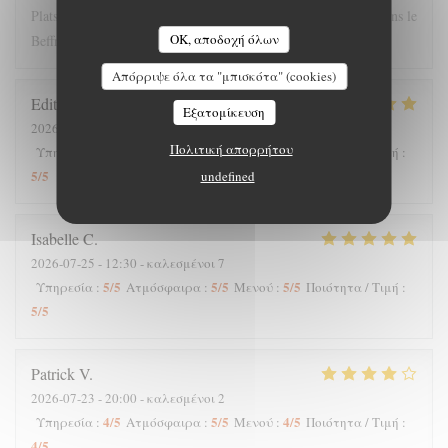
Plats copieux et personnel très sympathique. Nous recommandons le
OK, αποδοχή όλων
Beffroi !
Απόρριψε όλα τα "μπισκότα" (cookies)
Edith
D
Εξατομίκευση
2026-07-26
- 19:00 - καλεσμένοι 8
Πολιτική απορρήτου
5
/5
4
/5
5
/5
Υπηρεσία
:
Ατμόσφαιρα
:
Μενού
:
Ποιότητα / Τιμή
:
5
/5
undefined
Isabelle
C
2026-07-25
- 12:30 - καλεσμένοι 7
5
/5
5
/5
5
/5
Υπηρεσία
:
Ατμόσφαιρα
:
Μενού
:
Ποιότητα / Τιμή
:
5
/5
Patrick
V
2026-07-23
- 20:00 - καλεσμένοι 2
4
/5
5
/5
4
/5
Υπηρεσία
:
Ατμόσφαιρα
:
Μενού
:
Ποιότητα / Τιμή
:
4
/5