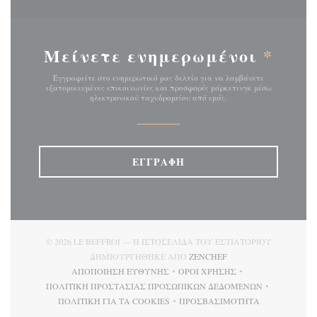
Μείνετε ενημερωμένοι
*
Εγγραφείτε στο ενημερωτικό μας δελτίο για να λαμβάνετε
εξατομικευμένες επικοινωνίες και προσφορές μάρκετινγκ μέσω
ηλεκτρονικού ταχυδρομείου από εμάς.
ΕΓΓΡΑΦΉ
© 2026 LE BEFFROI — Η ΙΣΤΟΣΕΛΊΔΑ ΤΟΥ ΕΣΤΙΑΤΟΡΊΟΥ
((ΑΝΟΊΓΕΙ ΣΕ ΝΈΟ Π
ΔΗΜΙΟΥΡΓΉΘΗΚΕ ΑΠΌ
ZENCHEF
ΑΠΟΠΟΊΗΣΗ ΕΥΘΎΝΗΣ
ΌΡΟΙ ΧΡΉΣΗΣ
((ΑΝΟΊΓΕΙ ΣΕ ΝΈΟ ΠΑΡΆΘΥΡΟ))
((ΑΝΟΊΓΕΙ ΣΕ ΝΈΟ ΠΑΡΆΘ
ΠΟΛΙΤΙΚΉ ΠΡΟΣΤΑΣΊΑΣ ΠΡΟΣΩΠΙΚΏΝ ΔΕΔΟΜΈΝΩΝ
((ΑΝΟΊΓΕΙ ΣΕ ΝΈΟ ΠΑΡΆΘΥΡΟ))
ΠΟΛΙΤΙΚΉ ΓΙΑ ΤΑ COOKIES
ΠΡΟΣΒΑΣΙΜΌΤΗΤΑ
((ΑΝΟΊΓΕΙ ΣΕ ΝΈΟ ΠΑΡΆΘΥΡΟ))
((ΑΝΟΊΓΕΙ ΣΕ ΝΈΟ ΠΑΡ