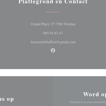
Plattegrond en Contact
((opent in een nieuw
Grand Place 15 7500 Tournai
069 84 83 41
brasserielebeffroi@gmail.com
Facebook ((opent in een nieuw 
Word o
ns op
Schrijf je in op onze nieuwsbri