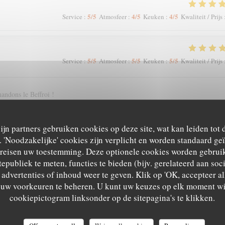
5
/5
4
/5
4
/5
Service
:
Atmosfeer
:
Keuken
:
Kwaliteit / Prijs
5
/5
5
/5
5
/5
Service
:
Atmosfeer
:
Keuken
:
Kwaliteit / Prijs
andons le Beffroi !
zijn partners gebruiken cookies op deze site, wat kan leiden tot
'Noodzakelijke' cookies zijn verplicht en worden standaard ge
5
/5
4
/5
5
/5
Service
:
Atmosfeer
:
Keuken
:
Kwaliteit / Prijs
ereisen uw toestemming. Deze optionele cookies worden gebruik
tepubliek te meten, functies te bieden (bijv. gerelateerd aan so
advertenties of inhoud weer te geven. Klik op 'OK, accepteer alle
5
/5
5
/5
5
/5
Service
:
Atmosfeer
:
Keuken
:
Kwaliteit / Prijs
m uw voorkeuren te beheren. U kunt uw keuzes op elk moment wi
cookiepictogram linksonder op de sitepagina's te klikken.