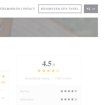
TTEGROND EN CONTACT
RESERVEER EEN TAFEL
NL
T IN EEN NIEUW VENSTER))
4.5
/5
Gemiddelde rating —
1386 reviews
5
/5
:
Service
r wr
Atmosfeer