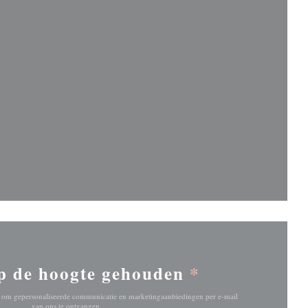
 venster))
venster))
p de hoogte gehouden
*
ef om gepersonaliseerde communicatie en marketingaanbiedingen per e-mail
van ons te ontvangen.