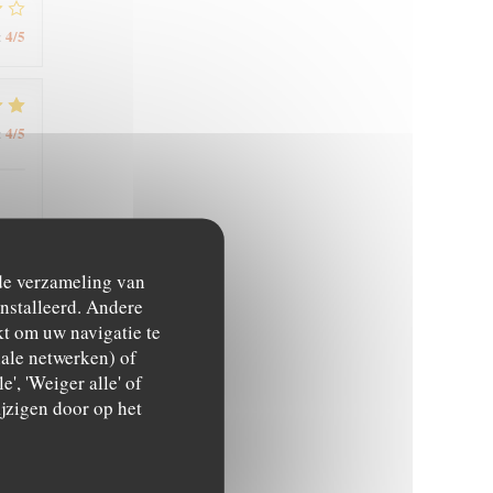
4
/5
:
4
/5
:
 de verzameling van
ïnstalleerd. Andere
5
/5
:
t om uw navigatie te
ciale netwerken) of
', 'Weiger alle' of
5
/5
:
jzigen door op het