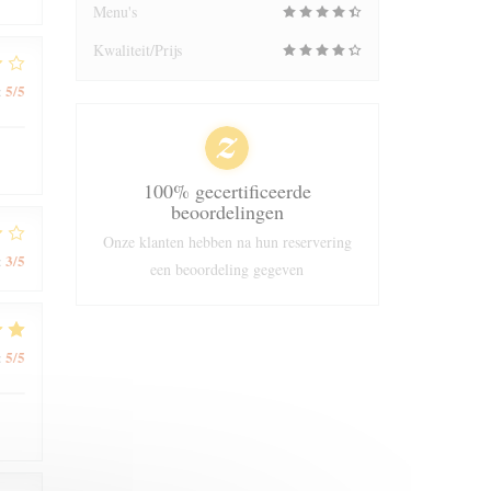
Menu's
Kwaliteit/Prijs
5
/5
:
100% gecertificeerde
beoordelingen
Onze klanten hebben na hun reservering
3
/5
:
een beoordeling gegeven
5
/5
: