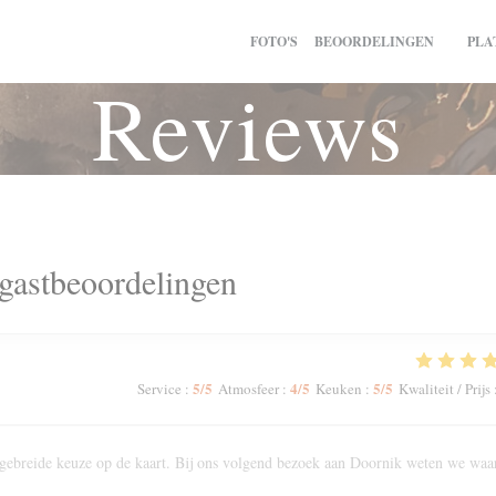
FOTO'S
BEOORDELINGEN
PLA
((OPEN
Reviews
gastbeoordelingen
5
/5
4
/5
5
/5
Service
:
Atmosfeer
:
Keuken
:
Kwaliteit / Prijs
Uitgebreide keuze op de kaart. Bij ons volgend bezoek aan Doornik weten we waa