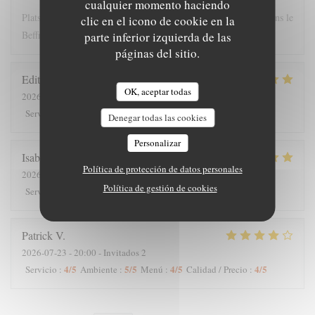
cualquier momento haciendo
Plats copieux et personnel très sympathique. Nous recommandons le
clic en el icono de cookie en la
Beffroi !
parte inferior izquierda de las
páginas del sitio.
Edith
D
OK, aceptar todas
2026-07-26
- 19:00 - Invitados 8
5
/5
4
/5
5
/5
5
/5
Servicio
:
Ambiente
:
Menú
:
Calidad / Precio
:
Denegar todas las cookies
Personalizar
Isabelle
C
Política de protección de datos personales
2026-07-25
- 12:30 - Invitados 7
Política de gestión de cookies
5
/5
5
/5
5
/5
5
/5
Servicio
:
Ambiente
:
Menú
:
Calidad / Precio
:
Patrick
V
2026-07-23
- 20:00 - Invitados 2
4
/5
5
/5
4
/5
4
/5
Servicio
:
Ambiente
:
Menú
:
Calidad / Precio
: