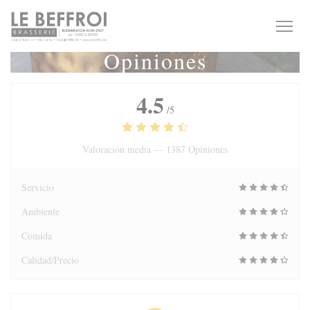
Personalización de sus opciones de cookies
Opiniones
4.5
/5
Valoración media —
1387 Opiniones
Servicio
Ambiente
Comida
Calidad/Precio