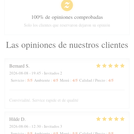
100% de opiniones comprobadas
Solo los clientes que reservaron dejaron su opinión
Las opiniones de nuestros clientes
Bernard
S
2026-08-08
- 19:45 - Invitados 2
5
/5
4
/5
4
/5
4
/5
Servicio
:
Ambiente
:
Menú
:
Calidad / Precio
:
Convivialité. Service rapide et de qualité
Hilde
D
2026-08-06
- 12:30 - Invitados 3
5
/5
4
/5
5
/5
5
/5
Servicio
:
Ambiente
:
Menú
:
Calidad / Precio
: