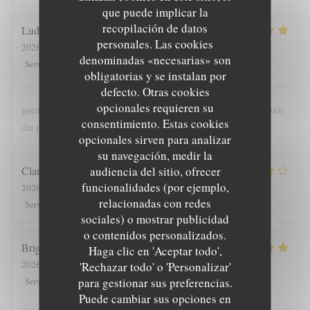
que puede implicar la
recopilación de datos
Ludo
B
personales. Las cookies
2026-07-30
- 18:00 - Invitados 2
denominadas «necesarias» son
5
/5
5
/5
5
/5
5
/5
Servicio
:
Ambiente
:
Menú
:
Calidad / Precio
:
obligatorias y se instalan por
defecto. Otras cookies
opcionales requieren su
goede bediening , lekker en meer dan voldoende grote porties voor
consentimiento. Estas cookies
die prijs
opcionales sirven para analizar
su navegación, medir la
audiencia del sitio, ofrecer
Claude
G
funcionalidades (por ejemplo,
2026-08-01
- 19:30 - Invitados 5
relacionadas con redes
5
/5
4
/5
4
/5
4
/5
Servicio
:
Ambiente
:
Menú
:
Calidad / Precio
:
sociales) o mostrar publicidad
o contenidos personalizados.
Brigitte
T
Haga clic en 'Aceptar todo',
2026-07-28
- 12:00 - Invitados 4
'Rechazar todo' o 'Personalizar'
5
/5
5
/5
5
/5
4
/5
para gestionar sus preferencias.
Servicio
:
Ambiente
:
Menú
:
Calidad / Precio
:
Puede cambiar sus opciones en