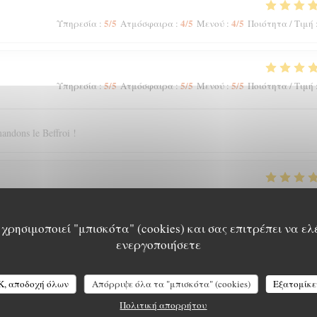
5
/5
4
/5
4
/5
Υπηρεσία
:
Ατμόσφαιρα
:
Μενού
:
Ποιότητα / Τιμή
5
/5
5
/5
5
/5
Υπηρεσία
:
Ατμόσφαιρα
:
Μενού
:
Ποιότητα / Τιμή
andons le Beffroi !
5
/5
4
/5
5
/5
Υπηρεσία
:
Ατμόσφαιρα
:
Μενού
:
Ποιότητα / Τιμή
χρησιμοποιεί "μπισκότα" (cookies) και σας επιτρέπει να ελ
ενεργοποιήσετε
5
/5
5
/5
5
/5
Υπηρεσία
:
Ατμόσφαιρα
:
Μενού
:
Ποιότητα / Τιμή
K, αποδοχή όλων
Απόρριψε όλα τα "μπισκότα" (cookies)
Εξατομίκε
Πολιτική απορρήτου