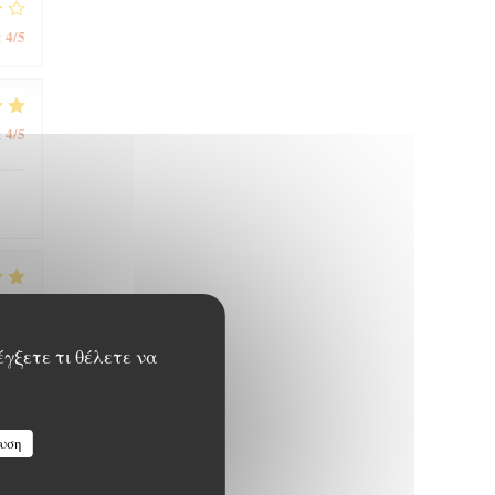
4
/5
:
4
/5
:
5
/5
:
έγξετε τι θέλετε να
5
/5
:
υση