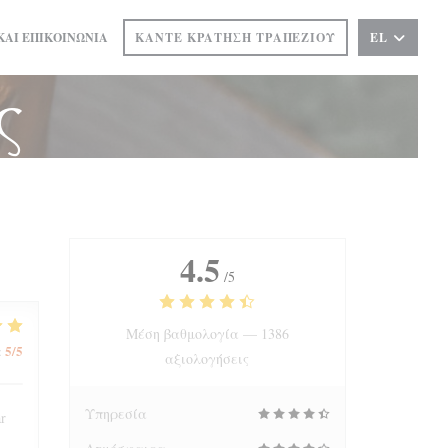
ΚΑΙ ΕΠΙΚΟΙΝΩΝΊΑ
ΚΆΝΤΕ ΚΡΆΤΗΣΗ ΤΡΑΠΕΖΙΟΎ
EL
ΣΕ ΝΈΟ ΠΑΡΆΘΥΡΟ))
ς
4.5
/5
Μέση βαθμολογία —
1386
5
/5
:
αξιολογήσεις
Υπηρεσία
ar