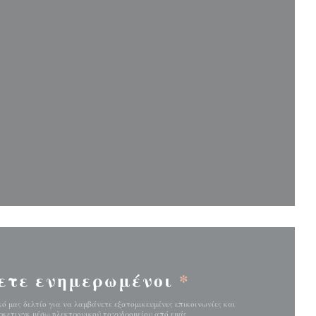
παράθυρο))
παράθυρο))
ετε ενημερωμένοι
*
ό μας δελτίο για να λαμβάνετε εξατομικευμένες επικοινωνίες και
κετινγκ μέσω ηλεκτρονικού ταχυδρομείου από εμάς.