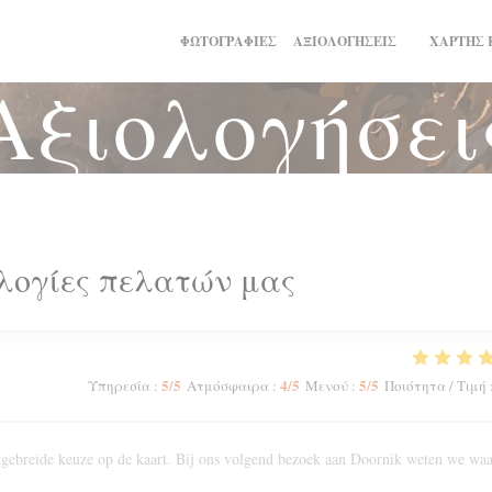
ΦΩΤΟΓΡΑΦΊΕΣ
ΑΞΙΟΛΟΓΉΣΕΙΣ
ΧΆΡΤΗΣ 
((ΑΝΟΊΓΕΙ 
Αξιολογήσει
λογίες πελατών μας
5
/5
4
/5
5
/5
Υπηρεσία
:
Ατμόσφαιρα
:
Μενού
:
Ποιότητα / Τιμή
Uitgebreide keuze op de kaart. Bij ons volgend bezoek aan Doornik weten we wa