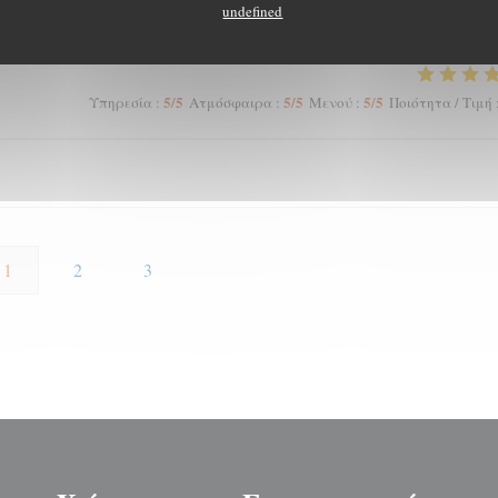
4
/5
5
/5
4
/5
Υπηρεσία
:
Ατμόσφαιρα
:
Μενού
:
Ποιότητα / Τιμή
undefined
5
/5
5
/5
5
/5
Υπηρεσία
:
Ατμόσφαιρα
:
Μενού
:
Ποιότητα / Τιμή
1
2
3