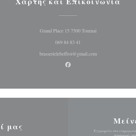
Χάρτης και Επικοινωνία
((ανοίγει σε νέο 
Grand Place 15 7500 Tournai
069 84 83 41
brasserielebeffroi@gmail.com
Facebook ((ανοίγει σε νέο 
Μείν
ί μας
Εγγραφείτε στο ενημερωτικ
προσφορές μάρ