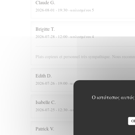
Claude
G
2026-08-01
- 19:30 - καλεσμένοι 5
Brigitte
T
2026-07-28
- 12:00 - καλεσμένοι 4
Plats copieux et personnel très sympathique. Nous recomm
Edith
D
2026-07-26
- 19:00 - καλεσμένοι 8
Ο ιστότοπος αυτός 
Isabelle
C
2026-07-25
- 12:30 - καλεσμένοι 7
O
Patrick
V