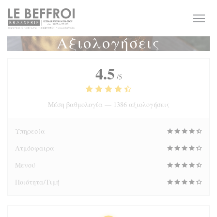
Πίνακας διαχείρισης "Μπισκότων" (Cookies)
Αξιολογήσεις
4.5
/5
Μέση βαθμολογία —
1386 αξιολογήσεις
Υπηρεσία
Ατμόσφαιρα
Μενού
Ποιότητα/Τιμή