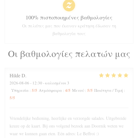
100% πιστοποιημένες βαθμολογίες
Οι πελάτες μας που έκαναν κράτηση έδωσαν τη
βαθμολογία τους
Οι βαθμολογίες πελατών μας
Hilde
D
2026-08-06
- 12:30 - καλεσμένοι 3
5
/5
4
/5
5
/5
Υπηρεσία
:
Ατμόσφαιρα
:
Μενού
:
Ποιότητα / Τιμή
:
5
/5
Vriendelijke bediening, heerlijke en verzorgde salades. Uitgebreide
keuze op de kaart. Bij ons volgend bezoek aan Doornik weten we
waar wr kunnen gaan eten. Eén adres: Le Beffroi :)