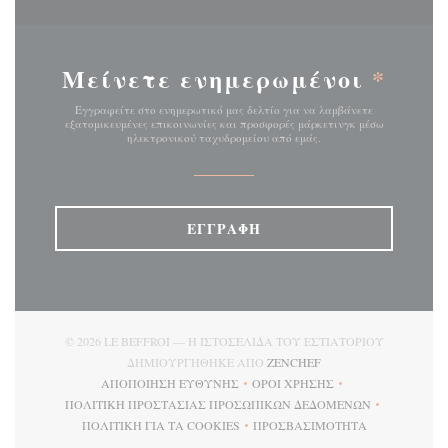
Μείνετε ενημερωμένοι
*
Εγγραφείτε στο ενημερωτικό μας δελτίο για να λαμβάνετε
εξατομικευμένες επικοινωνίες και προσφορές μάρκετινγκ μέσω
ηλεκτρονικού ταχυδρομείου από εμάς.
ΕΓΓΡΑΦΉ
© 2026 LE BEFFROI — Η ΙΣΤΟΣΕΛΊΔΑ ΤΟΥ ΕΣΤΙΑΤΟΡΊΟΥ
((ΑΝΟΊΓΕΙ ΣΕ ΝΈΟ Π
ΔΗΜΙΟΥΡΓΉΘΗΚΕ ΑΠΌ
ZENCHEF
ΑΠΟΠΟΊΗΣΗ ΕΥΘΎΝΗΣ
ΌΡΟΙ ΧΡΉΣΗΣ
((ΑΝΟΊΓΕΙ ΣΕ ΝΈΟ ΠΑΡΆΘΥΡΟ))
((ΑΝΟΊΓΕΙ ΣΕ ΝΈΟ ΠΑΡΆΘ
ΠΟΛΙΤΙΚΉ ΠΡΟΣΤΑΣΊΑΣ ΠΡΟΣΩΠΙΚΏΝ ΔΕΔΟΜΈΝΩΝ
((ΑΝΟΊΓΕΙ ΣΕ ΝΈΟ ΠΑΡΆΘΥΡΟ))
ΠΟΛΙΤΙΚΉ ΓΙΑ ΤΑ COOKIES
ΠΡΟΣΒΑΣΙΜΌΤΗΤΑ
((ΑΝΟΊΓΕΙ ΣΕ ΝΈΟ ΠΑΡΆΘΥΡΟ))
((ΑΝΟΊΓΕΙ ΣΕ ΝΈΟ ΠΑΡ