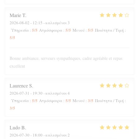
Marie
T
2026-08-02
- 12:15 - καλεσμένοι 3
5
/5
5
/5
5
/5
Υπηρεσία
:
Ατμόσφαιρα
:
Μενού
:
Ποιότητα / Τιμή
:
5
/5
Bonne ambiance, serveurs sympathiques, cadre agréable et repas
excellent
Laurence
S
2026-07-31
- 19:30 - καλεσμένοι 4
5
/5
5
/5
3
/5
Υπηρεσία
:
Ατμόσφαιρα
:
Μενού
:
Ποιότητα / Τιμή
:
3
/5
Ludo
B
2026-07-30
- 18:00 - καλεσμένοι 2