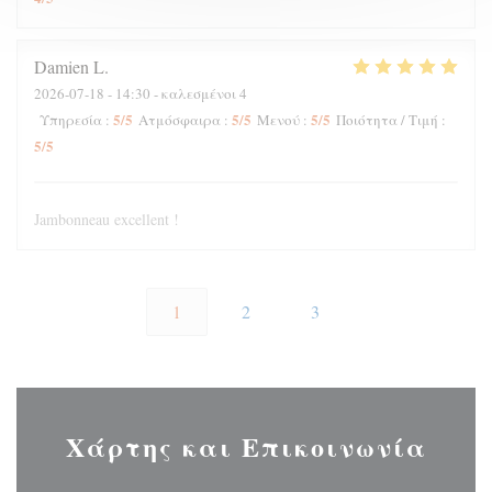
Damien
L
2026-07-18
- 14:30 - καλεσμένοι 4
5
/5
5
/5
5
/5
Υπηρεσία
:
Ατμόσφαιρα
:
Μενού
:
Ποιότητα / Τιμή
:
5
/5
Jambonneau excellent !
1
2
3
Χάρτης και Επικοινωνία