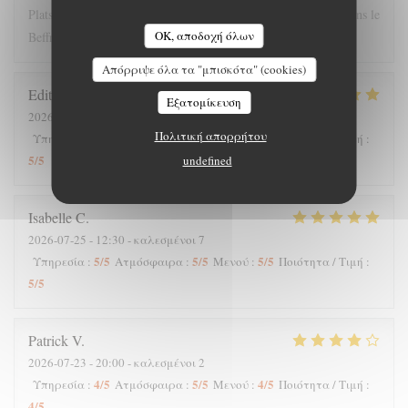
Plats copieux et personnel très sympathique. Nous recommandons le
OK, αποδοχή όλων
Beffroi !
Απόρριψε όλα τα "μπισκότα" (cookies)
Edith
D
Εξατομίκευση
2026-07-26
- 19:00 - καλεσμένοι 8
Πολιτική απορρήτου
5
/5
4
/5
5
/5
Υπηρεσία
:
Ατμόσφαιρα
:
Μενού
:
Ποιότητα / Τιμή
:
5
/5
undefined
Isabelle
C
2026-07-25
- 12:30 - καλεσμένοι 7
5
/5
5
/5
5
/5
Υπηρεσία
:
Ατμόσφαιρα
:
Μενού
:
Ποιότητα / Τιμή
:
5
/5
Patrick
V
2026-07-23
- 20:00 - καλεσμένοι 2
4
/5
5
/5
4
/5
Υπηρεσία
:
Ατμόσφαιρα
:
Μενού
:
Ποιότητα / Τιμή
:
4
/5