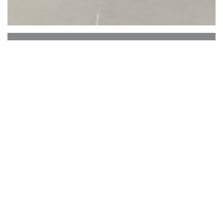
Le Beffroi
La Grand-place de Tournai est un haut lieu à la fois
du tourisme et du commerce. Elle est le siège tout au
long de l'année d'une intense activité, les
Tournaisiens aiment à s'y retrouver pour discuter et
profiter de la vie ... Et s'il est un endroit " à la mode ",
c'est bien cette superbe Brasserie qu'est " Le Beffroi "
!
Il y a toujours du monde et de l'animation, et il y a