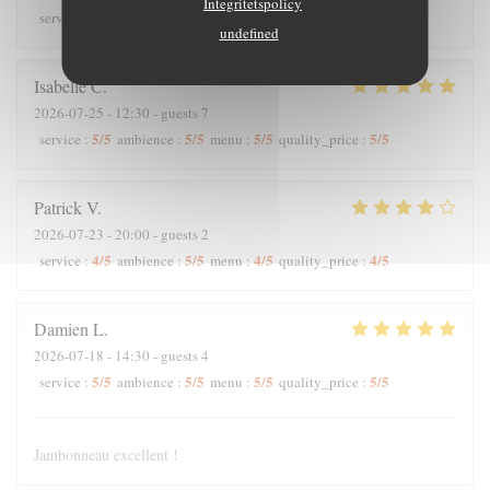
Integritetspolicy
5
/5
4
/5
5
/5
5
/5
service
:
ambience
:
menu
:
quality_price
:
undefined
Isabelle
C
2026-07-25
- 12:30 - guests 7
5
/5
5
/5
5
/5
5
/5
service
:
ambience
:
menu
:
quality_price
:
Patrick
V
2026-07-23
- 20:00 - guests 2
4
/5
5
/5
4
/5
4
/5
service
:
ambience
:
menu
:
quality_price
:
Damien
L
2026-07-18
- 14:30 - guests 4
5
/5
5
/5
5
/5
5
/5
service
:
ambience
:
menu
:
quality_price
:
Jambonneau excellent !