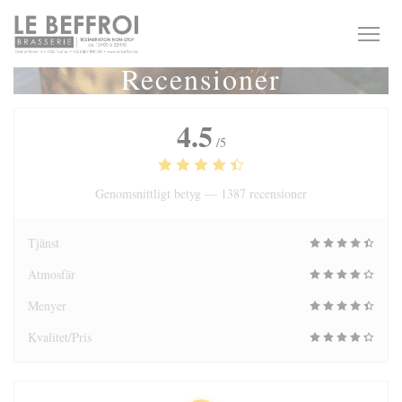
Cookie- hanteringspanel
Recensioner
4.5
/5
Genomsnittligt betyg —
1387 recensioner
Tjänst
Atmosfär
Menyer
Kvalitet/Pris