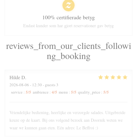
100% certifierade betyg
Endast kunder som har gjort reservationer gav betyg
reviews_from_our_clients_followi
ng_booking
Hilde
D
2026-08-06
- 12:30 - guests 3
5
/5
4
/5
5
/5
5
/5
service
:
ambience
:
menu
:
quality_price
:
Vriendelijke bediening, heerlijke en verzorgde salades. Uitgebreide
keuze op de kaart. Bij ons volgend bezoek aan Doornik weten we
waar wr kunnen gaan eten. Eén adres: Le Beffroi :)