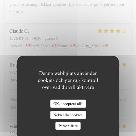
goede bediening , lekker en meer dan voldoende grote porties voor
die prijs
Claude
G
2026-08-01
- 19:30 - guests 5
5
/5
4
/5
4
/5
4
/5
service
:
ambience
:
menu
:
quality_price
:
Brigitte
T
2026-07-28
- 12:00 - guests 4
Denna webbplats använder
5
/5
5
/5
5
/5
4
/5
service
:
ambience
cookies och ger dig kontroll
:
menu
:
quality_price
:
över vad du vill aktivera
Plats copieux et personnel très sympathique. Nous recommandons le
OK, acceptera allt
Beffroi !
Neka alla cookies
Edith
D
Personifiera
2026-07-26
- 19:00 - guests 8