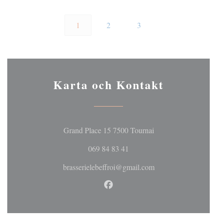
1
2
3
Karta och Kontakt
((öppnas i ett nytt fö
Grand Place 15 7500 Tournai
069 84 83 41
brasserielebeffroi@gmail.com
Facebook ((öppnas i ett nytt fö