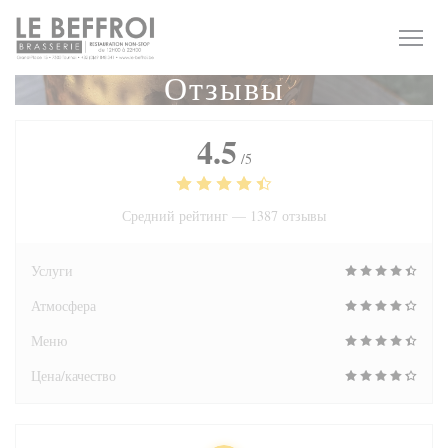
Панель управления cookies
Отзывы
4.5
/5
Средний рейтинг —
1387 отзывы
Услуги
Атмосфера
Меню
Цена/качество