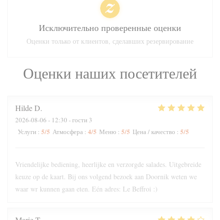
Исключительно проверенные оценки
Оценки только от клиентов, сделавших резервирование
Оценки наших посетителей
Hilde
D
2026-08-06
- 12:30 - гости 3
5
/5
4
/5
5
/5
5
/5
Услуги
:
Атмосфера
:
Меню
:
Цена / качество
:
Vriendelijke bediening, heerlijke en verzorgde salades. Uitgebreide
keuze op de kaart. Bij ons volgend bezoek aan Doornik weten we
waar wr kunnen gaan eten. Eén adres: Le Beffroi :)
Marie
T