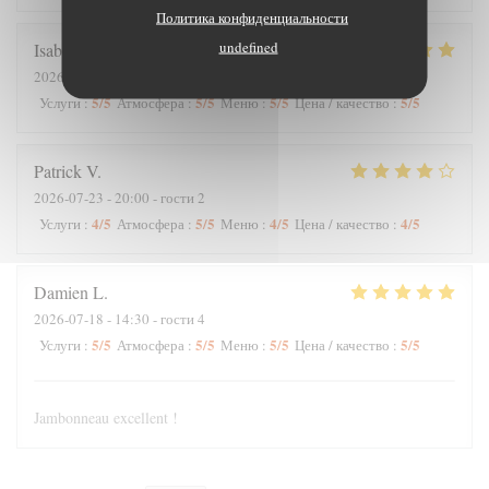
Политика конфиденциальности
undefined
Isabelle
C
2026-07-25
- 12:30 - гости 7
5
/5
5
/5
5
/5
5
/5
Услуги
:
Атмосфера
:
Меню
:
Цена / качество
:
Patrick
V
2026-07-23
- 20:00 - гости 2
4
/5
5
/5
4
/5
4
/5
Услуги
:
Атмосфера
:
Меню
:
Цена / качество
:
Damien
L
2026-07-18
- 14:30 - гости 4
5
/5
5
/5
5
/5
5
/5
Услуги
:
Атмосфера
:
Меню
:
Цена / качество
:
Jambonneau excellent !