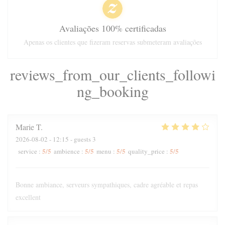
Avaliações 100% certificadas
Apenas os clientes que fizeram reservas submeteram avaliações
reviews_from_our_clients_followi
ng_booking
Marie
T
2026-08-02
- 12:15 - guests 3
5
/5
5
/5
5
/5
5
/5
service
:
ambience
:
menu
:
quality_price
:
Bonne ambiance, serveurs sympathiques, cadre agréable et repas
excellent