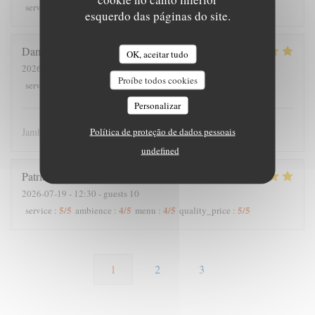
4
/5
5
/5
4
/5
4
/5
service
:
ambience
:
menu
:
quality_price
:
esquerdo das páginas do site.
Damien
L
OK, aceitar tudo
2026-07-18
- 14:30 - guests 4
Proíbe todos cookies
5
/5
5
/5
5
/5
5
/5
service
:
ambience
:
menu
:
quality_price
:
Personalizar
Política de proteção de dados pessoais
Jambonneau excellent !
undefined
Patrick
H
2026-07-19
- 12:30 - guests 10
5
/5
4
/5
4
/5
5
/5
service
:
ambience
:
menu
:
quality_price
:
1
2
3