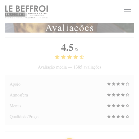
Painel de Gerenciamento de Cookies
Avaliações
4.5
/5
Avaliação média —
1385 avaliações
Apoio
Atmosfera
Menus
Qualidade/Preço