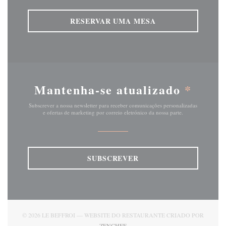
RESERVAR UMA MESA
Mantenha-se atualizado
*
Subscrever a nossa newsletter para receber comunicações personalizadas
e ofertas de marketing por correio eletrónico da nossa parte.
SUBSCREVER
© 2026 LE BEFFROI — WEBSITE DO RESTAURANTE CRIADO POR
((ABRE NUMA NOVA JANELA))
ZENCHEF