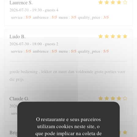
Laurence
S
2026-07-31
- 19:30 - guests 4
5
/5
5
/5
3
/5
3
/5
service
:
ambience
:
menu
:
quality_price
:
Ludo
B
2026-07-30
- 18:00 - guests 2
5
/5
5
/5
5
/5
5
/5
service
:
ambience
:
menu
:
quality_price
:
goede bediening , lekker en meer dan voldoende grote porties voor
die prijs
Claude
G
2026-08-01
- 19:30 - guests 5
5
/5
4
/5
4
/5
4
/5
service
:
ambience
:
menu
:
quality_price
:
O restaurante e seus parceiros
utilizam cookies neste site, o
Brigitte
T
que pode implicar na coleta de