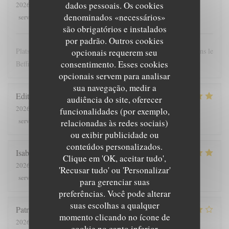
dados pessoais. Os cookies
2026-07-28
- 12:00 - guests 4
denominados «necessários»
5
/5
5
/5
5
/5
4
/5
service
:
ambience
:
menu
:
quality_price
:
são obrigatórios e instalados
por padrão. Outros cookies
Plats copieux et personnel très sympathique. Nous recommandons le
opcionais requerem seu
consentimento. Esses cookies
Beffroi !
opcionais servem para analisar
sua navegação, medir a
Edith
D
audiência do site, oferecer
2026-07-26
- 19:00 - guests 8
funcionalidades (por exemplo,
5
/5
4
/5
5
/5
5
/5
service
:
ambience
:
menu
:
quality_price
:
relacionadas às redes sociais)
ou exibir publicidade ou
conteúdos personalizados.
Isabelle
C
Clique em 'OK, aceitar tudo',
2026-07-25
- 12:30 - guests 7
'Recusar tudo' ou 'Personalizar'
5
/5
5
/5
5
/5
5
/5
service
:
ambience
:
menu
:
quality_price
:
para gerenciar suas
preferências. Você pode alterar
suas escolhas a qualquer
Patrick
V
momento clicando no ícone de
2026-07-23
- 20:00 - guests 2
cookie no canto inferior