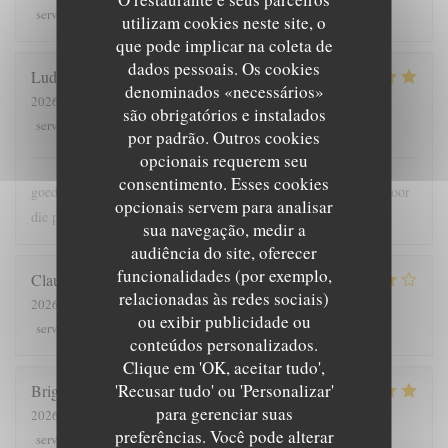
5
/5
5
/5
3
/5
3
/5
service
:
ambience
:
menu
:
quality_price
:
utilizam cookies neste site, o
que pode implicar na coleta de
dados pessoais. Os cookies
Ludo
B
denominados «necessários»
2026-07-30
- 18:00 - guests 2
são obrigatórios e instalados
5
/5
5
/5
5
/5
5
/5
service
:
ambience
:
menu
:
quality_price
:
por padrão. Outros cookies
opcionais requerem seu
consentimento. Esses cookies
goede bediening , lekker en meer dan voldoende grote porties voor
opcionais servem para analisar
die prijs
sua navegação, medir a
audiência do site, oferecer
funcionalidades (por exemplo,
Claude
G
relacionadas às redes sociais)
2026-08-01
- 19:30 - guests 5
ou exibir publicidade ou
5
/5
4
/5
4
/5
4
/5
service
:
ambience
:
menu
:
quality_price
:
conteúdos personalizados.
Clique em 'OK, aceitar tudo',
'Recusar tudo' ou 'Personalizar'
Brigitte
T
para gerenciar suas
2026-07-28
- 12:00 - guests 4
preferências. Você pode alterar
5
/5
5
/5
5
/5
4
/5
service
:
ambience
:
menu
:
quality_price
: