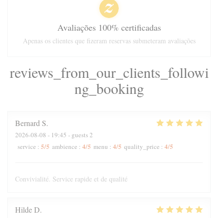
Avaliações 100% certificadas
Apenas os clientes que fizeram reservas submeteram avaliações
reviews_from_our_clients_followi
ng_booking
Bernard
S
2026-08-08
- 19:45 - guests 2
5
/5
4
/5
4
/5
4
/5
service
:
ambience
:
menu
:
quality_price
:
Convivialité. Service rapide et de qualité
Hilde
D