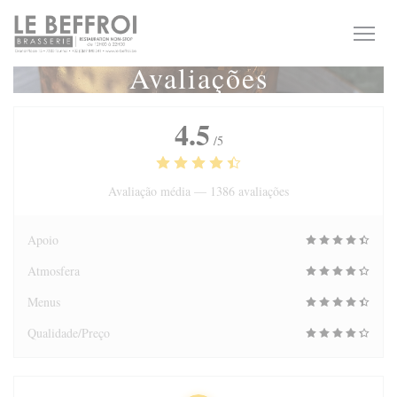
Painel de Gerenciamento de Cookies
Avaliações
4.5
/5
Avaliação média —
1386 avaliações
Apoio
Atmosfera
Menus
Qualidade/Preço