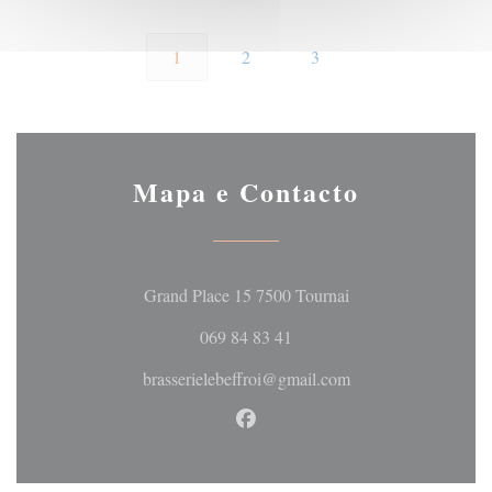
1
2
3
Mapa e Contacto
((abre numa nova jan
Grand Place 15 7500 Tournai
069 84 83 41
brasserielebeffroi@gmail.com
Facebook ((abre numa nova jan