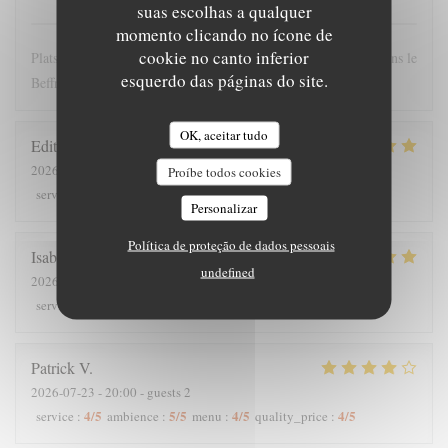
suas escolhas a qualquer
momento clicando no ícone de
cookie no canto inferior
Plats copieux et personnel très sympathique. Nous recommandons le
esquerdo das páginas do site.
Beffroi !
OK, aceitar tudo
Edith
D
2026-07-26
- 19:00 - guests 8
Proíbe todos cookies
5
/5
4
/5
5
/5
5
/5
service
:
ambience
:
menu
:
quality_price
:
Personalizar
Política de proteção de dados pessoais
Isabelle
C
undefined
2026-07-25
- 12:30 - guests 7
5
/5
5
/5
5
/5
5
/5
service
:
ambience
:
menu
:
quality_price
:
Patrick
V
2026-07-23
- 20:00 - guests 2
4
/5
5
/5
4
/5
4
/5
service
:
ambience
:
menu
:
quality_price
: