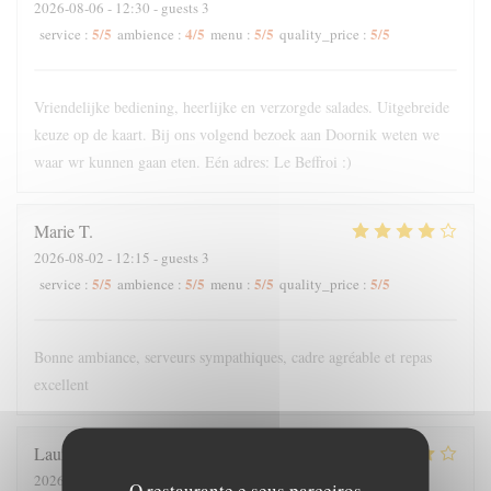
2026-08-06
- 12:30 - guests 3
5
/5
4
/5
5
/5
5
/5
service
:
ambience
:
menu
:
quality_price
:
Vriendelijke bediening, heerlijke en verzorgde salades. Uitgebreide
keuze op de kaart. Bij ons volgend bezoek aan Doornik weten we
waar wr kunnen gaan eten. Eén adres: Le Beffroi :)
Marie
T
2026-08-02
- 12:15 - guests 3
5
/5
5
/5
5
/5
5
/5
service
:
ambience
:
menu
:
quality_price
:
Bonne ambiance, serveurs sympathiques, cadre agréable et repas
excellent
Laurence
S
2026-07-31
- 19:30 - guests 4
O restaurante e seus parceiros