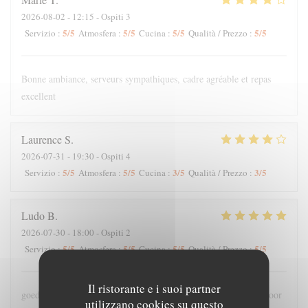
2026-08-02
- 12:15 - Ospiti 3
5
/5
5
/5
5
/5
5
/5
Servizio
:
Atmosfera
:
Cucina
:
Qualità / Prezzo
:
Bonne ambiance, serveurs sympathiques, cadre agréable et repas
excellent
Laurence
S
2026-07-31
- 19:30 - Ospiti 4
5
/5
5
/5
3
/5
3
/5
Servizio
:
Atmosfera
:
Cucina
:
Qualità / Prezzo
:
Ludo
B
2026-07-30
- 18:00 - Ospiti 2
5
/5
5
/5
5
/5
5
/5
Servizio
:
Atmosfera
:
Cucina
:
Qualità / Prezzo
:
Il ristorante e i suoi partner
goede bediening , lekker en meer dan voldoende grote porties voor
utilizzano cookies su questo