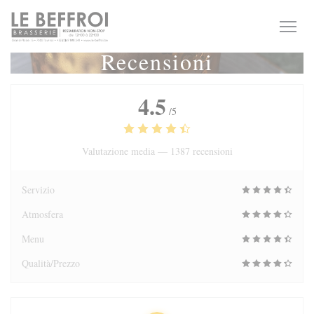
Personalizzazione delle tue scelte sui cookie
Recensioni
4.5
/5
Valutazione media —
1387 recensioni
Servizio
Atmosfera
Menu
Qualità/Prezzo