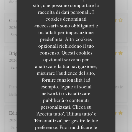
die prijs
sito, che possono comportare la
raccolta di dati personali. I
cookies denominati
Claude
G
«necessari» sono obbligatori e
2026-08-01
- 19:30 - Ospiti 5
installati per impostazione
5
/5
4
/5
4
/5
4
/5
Servizio
:
Atmosfera
:
Cucina
:
Qualità / Prezzo
:
predefinita. Altri cookies
opzionali richiedono il tuo
consenso. Questi cookies
Brigitte
T
opzionali servono per
2026-07-28
- 12:00 - Ospiti 4
analizzare la tua navigazione,
5
/5
5
/5
5
/5
4
/5
Servizio
:
Atmosfera
:
Cucina
:
Qualità / Prezzo
:
misurare l'audience del sito,
fornire funzionalità (ad
esempio, legate ai social
Plats copieux et personnel très sympathique. Nous recommandons le
network) o visualizzare
Beffroi !
pubblicità o contenuti
personalizzati. Clicca su
Edith
D
'Accetta tutto', 'Rifiuta tutto' o
'Personalizza' per gestire le tue
2026-07-26
- 19:00 - Ospiti 8
preferenze. Puoi modificare le
5
/5
4
/5
5
/5
5
/5
Servizio
:
Atmosfera
:
Cucina
:
Qualità / Prezzo
: