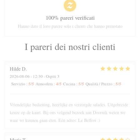
100% pareri verificati
Hanno dato il loro parere solo i clienti che hanno prenotato
I pareri dei nostri clienti
Hilde
D
2026-08-06
- 12:30 - Ospiti 3
5
/5
4
/5
5
/5
5
/5
Servizio
:
Atmosfera
:
Cucina
:
Qualità / Prezzo
:
Vriendelijke bediening, heerlijke en verzorgde salades. Uitgebreide
keuze op de kaart. Bij ons volgend bezoek aan Doornik weten we
waar wr kunnen gaan eten. Eén adres: Le Beffroi :)
Marie
T