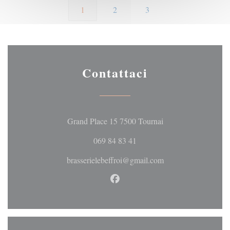
1
2
3
Contattaci
((apre una nuova fine
Grand Place 15 7500 Tournai
069 84 83 41
brasserielebeffroi@gmail.com
Facebook ((apre una nuova fine