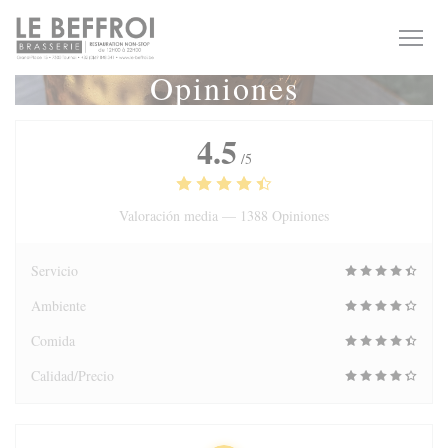
Personalización de sus opciones de cookies
Opiniones
4.5
/5
Valoración media —
1388 Opiniones
Servicio
Ambiente
Comida
Calidad/Precio