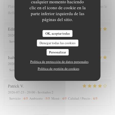
cualquier momento haciendo
Plats copieux et personnel très sympathique. Nous recommandons le
clic en el icono de cookie en la
Beffroi !
parte inferior izquierda de las
páginas del sitio.
Edith
D
OK, aceptar todas
2026-07-26
- 19:00 - Invitados 8
5
/5
4
/5
5
/5
5
/5
Servicio
:
Ambiente
:
Menú
:
Calidad / Precio
:
Denegar todas las cookies
Personalizar
Isabelle
C
Política de protección de datos personales
2026-07-25
- 12:30 - Invitados 7
Política de gestión de cookies
5
/5
5
/5
5
/5
5
/5
Servicio
:
Ambiente
:
Menú
:
Calidad / Precio
:
Patrick
V
2026-07-23
- 20:00 - Invitados 2
4
/5
5
/5
4
/5
4
/5
Servicio
:
Ambiente
:
Menú
:
Calidad / Precio
: