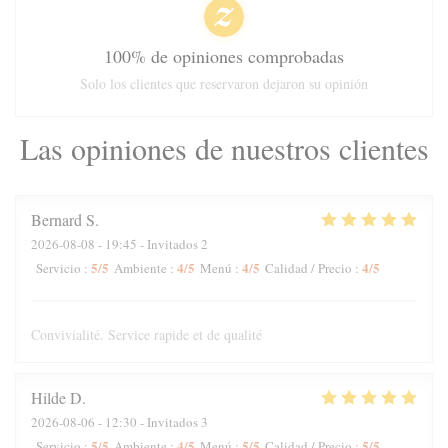
100% de opiniones comprobadas
Solo los clientes que reservaron dejaron su opinión
Las opiniones de nuestros clientes
Bernard
S
2026-08-08
- 19:45 - Invitados 2
5
/5
4
/5
4
/5
4
/5
Servicio
:
Ambiente
:
Menú
:
Calidad / Precio
:
Convivialité. Service rapide et de qualité
Hilde
D
2026-08-06
- 12:30 - Invitados 3
5
/5
4
/5
5
/5
5
/5
Servicio
:
Ambiente
:
Menú
:
Calidad / Precio
: