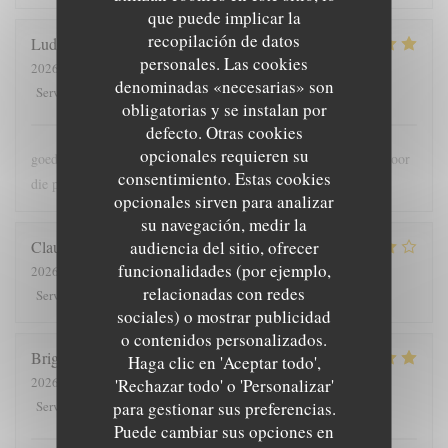
que puede implicar la
recopilación de datos
Ludo
B
personales. Las cookies
2026-07-30
- 18:00 - Invitados 2
denominadas «necesarias» son
5
/5
5
/5
5
/5
5
/5
Servicio
:
Ambiente
:
Menú
:
Calidad / Precio
:
obligatorias y se instalan por
defecto. Otras cookies
opcionales requieren su
goede bediening , lekker en meer dan voldoende grote porties voor
consentimiento. Estas cookies
die prijs
opcionales sirven para analizar
su navegación, medir la
audiencia del sitio, ofrecer
Claude
G
funcionalidades (por ejemplo,
2026-08-01
- 19:30 - Invitados 5
relacionadas con redes
5
/5
4
/5
4
/5
4
/5
Servicio
:
Ambiente
:
Menú
:
Calidad / Precio
:
sociales) o mostrar publicidad
o contenidos personalizados.
Brigitte
T
Haga clic en 'Aceptar todo',
2026-07-28
- 12:00 - Invitados 4
'Rechazar todo' o 'Personalizar'
5
/5
5
/5
5
/5
4
/5
para gestionar sus preferencias.
Servicio
:
Ambiente
:
Menú
:
Calidad / Precio
:
Puede cambiar sus opciones en