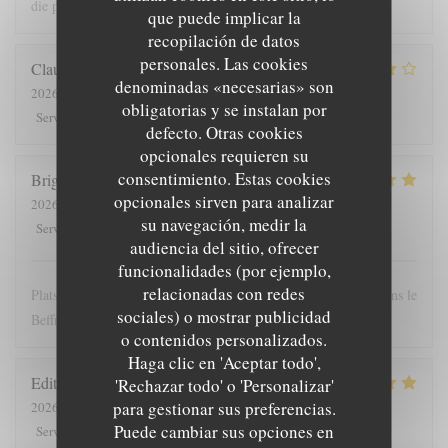
die prijs
que puede implicar la
recopilación de datos
personales. Las cookies
Claude
G
denominadas «necesarias» son
2026-08-01
- 19:30 - Invitados 5
obligatorias y se instalan por
5
/5
4
/5
4
/5
4
/5
Servicio
:
Ambiente
:
Menú
:
Calidad / Precio
:
defecto. Otras cookies
opcionales requieren su
consentimiento. Estas cookies
Brigitte
T
opcionales sirven para analizar
2026-07-28
- 12:00 - Invitados 4
su navegación, medir la
5
/5
5
/5
5
/5
4
/5
Servicio
:
Ambiente
:
Menú
:
Calidad / Precio
:
audiencia del sitio, ofrecer
funcionalidades (por ejemplo,
relacionadas con redes
Plats copieux et personnel très sympathique. Nous recommandons le
sociales) o mostrar publicidad
Beffroi !
o contenidos personalizados.
Haga clic en 'Aceptar todo',
Edith
D
'Rechazar todo' o 'Personalizar'
para gestionar sus preferencias.
2026-07-26
- 19:00 - Invitados 8
Puede cambiar sus opciones en
5
/5
4
/5
5
/5
5
/5
Servicio
:
Ambiente
:
Menú
:
Calidad / Precio
: