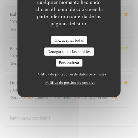
cualquier momento haciendo
clic en el icono de cookie en la
Isabelle
C
parte inferior izquierda de las
2026-07-25
- 12:30 - Invitados 7
páginas del sitio.
5
/5
5
/5
5
/5
5
/5
Servicio
:
Ambiente
:
Menú
:
Calidad / Precio
:
OK, aceptar todas
Patrick
V
Denegar todas las cookies
2026-07-23
- 20:00 - Invitados 2
Personalizar
4
/5
5
/5
4
/5
4
/5
Servicio
:
Ambiente
:
Menú
:
Calidad / Precio
:
Política de protección de datos personales
Damien
L
Política de gestión de cookies
2026-07-18
- 14:30 - Invitados 4
5
/5
5
/5
5
/5
5
/5
Servicio
:
Ambiente
:
Menú
:
Calidad / Precio
:
Jambonneau excellent !