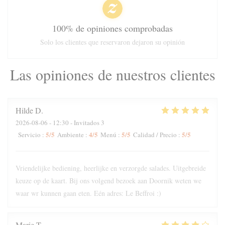
100% de opiniones comprobadas
Solo los clientes que reservaron dejaron su opinión
Las opiniones de nuestros clientes
Hilde
D
2026-08-06
- 12:30 - Invitados 3
5
/5
4
/5
5
/5
5
/5
Servicio
:
Ambiente
:
Menú
:
Calidad / Precio
:
Vriendelijke bediening, heerlijke en verzorgde salades. Uitgebreide
keuze op de kaart. Bij ons volgend bezoek aan Doornik weten we
waar wr kunnen gaan eten. Eén adres: Le Beffroi :)
Marie
T