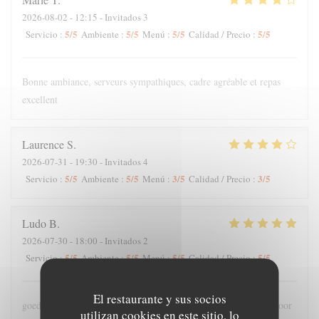
2026-08-02
- 12:15 - Invitados 3
5
/5
5
/5
5
/5
5
/5
Servicio
:
Ambiente
:
Menú
:
Calidad / Precio
:
Bonne ambiance, serveurs sympathiques, cadre agréable et repas
excellent
Laurence
S
2026-07-31
- 19:30 - Invitados 4
5
/5
5
/5
3
/5
3
/5
Servicio
:
Ambiente
:
Menú
:
Calidad / Precio
:
Ludo
B
2026-07-30
- 18:00 - Invitados 2
5
/5
5
/5
5
/5
5
/5
Servicio
:
Ambiente
:
Menú
:
Calidad / Precio
:
El restaurante y sus socios
goede bediening , lekker en meer dan voldoende grote porties voor
utilizan cookies en este sitio, lo