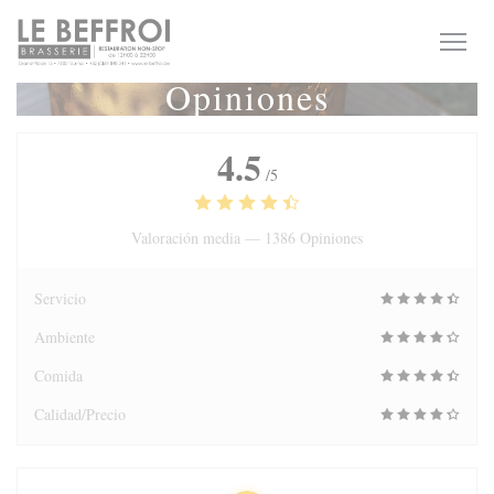
Personalización de sus opciones de cookies
Opiniones
4.5
/5
Valoración media —
1386 Opiniones
Servicio
Ambiente
Comida
Calidad/Precio