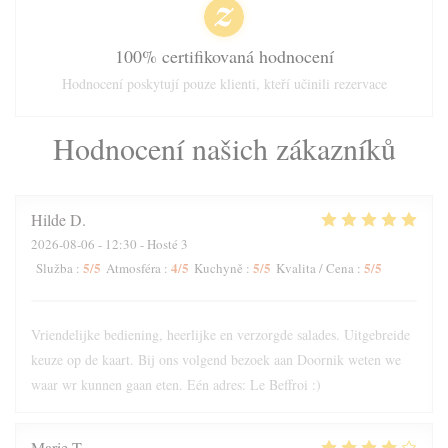
100% certifikovaná hodnocení
Hodnocení poskytují pouze klienti, kteří učinili rezervace
Hodnocení našich zákazníků
Hilde
D
2026-08-06
- 12:30 - Hosté 3
5
/5
4
/5
5
/5
5
/5
Služba
:
Atmosféra
:
Kuchyně
:
Kvalita / Cena
:
Vriendelijke bediening, heerlijke en verzorgde salades. Uitgebreide
keuze op de kaart. Bij ons volgend bezoek aan Doornik weten we
waar wr kunnen gaan eten. Eén adres: Le Beffroi :)
Marie
T