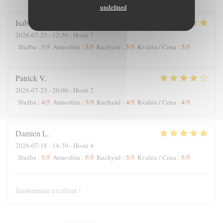
undefined
Isabelle
C
2026-07-25
- 12:30 - Hosté 7
5
/5
5
/5
5
/5
5
/5
Služba
:
Atmosféra
:
Kuchyně
:
Kvalita / Cena
:
Patrick
V
2026-07-23
- 20:00 - Hosté 2
4
/5
5
/5
4
/5
4
/5
Služba
:
Atmosféra
:
Kuchyně
:
Kvalita / Cena
:
Damien
L
2026-07-18
- 14:30 - Hosté 4
5
/5
5
/5
5
/5
5
/5
Služba
:
Atmosféra
:
Kuchyně
:
Kvalita / Cena
:
Jambonneau excellent !