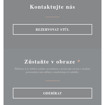
Kontaktujte nás
REZERVOVAT STŮL
Zůstaňte v obraze
*
Přihlaste se k odběru našeho newsletteru a dostávejte od nás e-mailem
personalizovaná sdělení a marketingové nabídky.
ODEBÍRAT