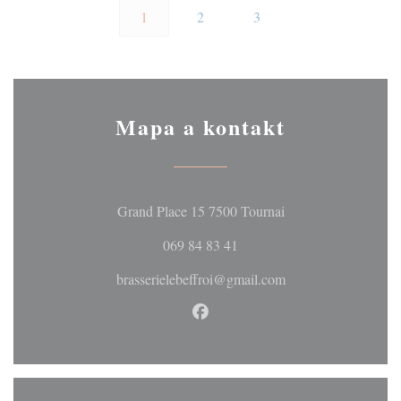
1
2
3
Mapa a kontakt
((otevře se v novém 
Grand Place 15 7500 Tournai
069 84 83 41
brasserielebeffroi@gmail.com
Facebook ((otevře se v novém 