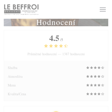
Panel pro správu cookies
Hodnocení
4.5
/5
Průměrné hodnocení —
1387 hodnoceni
Služba
Atmosféra
Menu
Kvalita/Cena