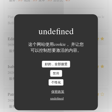
服务
:
氛围
:
菜单
:
质价比
:
Plats copieux et personnel très sympathique. Nous recommandons le
Beffroi !
Edith
D
这个网站使用cookie， 并让您
2026-07-26
- 19:00 - 来宾 8
可以控制想要激活的内容。
5
/5
4
/5
5
/5
5
/5
服务
:
氛围
:
菜单
:
质价比
:
好的，全部接受
Isabelle
C
2026-07-25
- 12:30 - 来宾 7
禁用
5
/5
5
/5
5
/5
5
/5
服务
:
氛围
:
菜单
:
质价比
:
个性化
保密政策
Patrick
V
undefined
2026-07-23
- 20:00 - 来宾 2
4
/5
5
/5
4
/5
4
/5
服务
:
氛围
:
菜单
:
质价比
: