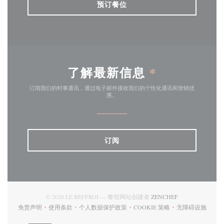
预订餐位
了解最新信息
*
订阅我们的时事通讯，通过电子邮件接收我们的个性化通讯和营销优
惠。
订阅
((在新窗口中打开)
© 2026 LE BEFFROI — 餐馆网站创建者
ZENCHEF
免责声明
使用条款
个人数据保护政策
COOKIE 策略
无障碍设施
((在新窗口中打开))
((在新窗口中打开))
((在新窗口中打开))
((在新窗口中打开))
((在新窗口中