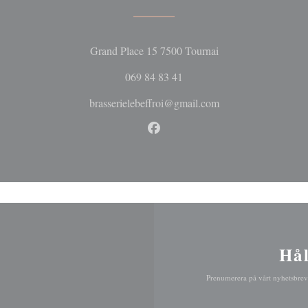
((öppnas i ett nytt fö
Grand Place 15 7500 Tournai
069 84 83 41
brasserielebeffroi@gmail.com
Facebook ((öppnas i ett nytt fö
Hål
Prenumerera på vårt nyhetsbrev