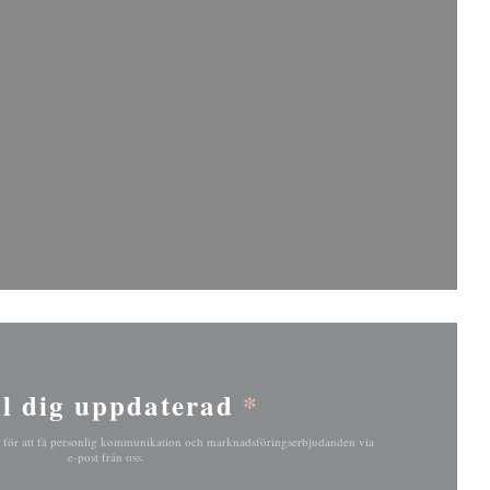
nster))
nster))
l dig uppdaterad
*
 för att få personlig kommunikation och marknadsföringserbjudanden via
e-post från oss.