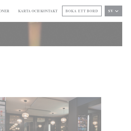
ONER
KARTA OCH KONTAKT
BOKA ETT BORD
SV
((ÖPPNAS I ETT NYTT FÖNSTER))