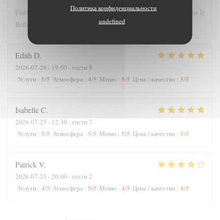
Политика конфиденциальности
Plats copieux et personnel très sympathique. Nous recommandons le
undefined
Beffroi !
Edith
D
2026-07-26
- 19:00 - гости 8
5
/5
4
/5
5
/5
5
/5
Услуги
:
Атмосфера
:
Меню
:
Цена / качество
:
Isabelle
C
2026-07-25
- 12:30 - гости 7
5
/5
5
/5
5
/5
5
/5
Услуги
:
Атмосфера
:
Меню
:
Цена / качество
:
Patrick
V
2026-07-23
- 20:00 - гости 2
4
/5
5
/5
4
/5
4
/5
Услуги
:
Атмосфера
:
Меню
:
Цена / качество
: