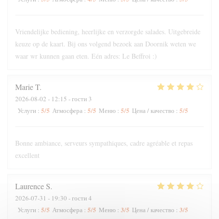
Vriendelijke bediening, heerlijke en verzorgde salades. Uitgebreide
keuze op de kaart. Bij ons volgend bezoek aan Doornik weten we
waar wr kunnen gaan eten. Eén adres: Le Beffroi :)
Marie
T
2026-08-02
- 12:15 - гости 3
5
/5
5
/5
5
/5
5
/5
Услуги
:
Атмосфера
:
Меню
:
Цена / качество
:
Bonne ambiance, serveurs sympathiques, cadre agréable et repas
excellent
Laurence
S
2026-07-31
- 19:30 - гости 4
5
/5
5
/5
3
/5
3
/5
Услуги
:
Атмосфера
:
Меню
:
Цена / качество
: