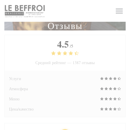
Панель управления cookies
Отзывы
4.5
/5
Средний рейтинг —
1387 отзывы
Услуги
Атмосфера
Меню
Цена/качество