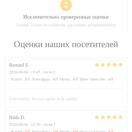
Исключительно проверенные оценки
Оценки только от клиентов, сделавших резервирование
Оценки наших посетителей
Bernard
S
2026-08-08
- 19:45 - гости 2
5
/5
4
/5
4
/5
4
/5
Услуги
:
Атмосфера
:
Меню
:
Цена / качество
:
Convivialité. Service rapide et de qualité
Hilde
D
2026-08-06
- 12:30 - гости 3
5
/5
4
/5
5
/5
5
/5
Услуги
:
Атмосфера
:
Меню
:
Цена / качество
: