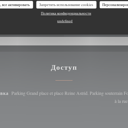
, все активировать
Запретить использование cookies
Персонализиро
 Маэстро, Eurocard /
Политика конфиденциальности
вая карточка
undefined
Доступ
вка
Parking Grand place et place Reine Astrid. Parking souterrain Fo
à la ru