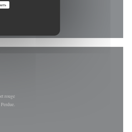
вать
rt rouge
e Perdue.