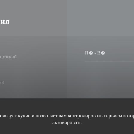
ция
П�
-
В�
цузский
ot
рокат, Подходит для
пользует кукис и позволяет вам контролировать сервисы кото
нвалидов
активировать