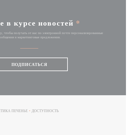
е в курсе новостей
*
у, чтобы получать от нас по электронной почте персонализированные
ообщения и маркетинговые предложения.
ПОДПИСАТЬСЯ
ТИКА ПЕЧЕНЬЕ
ДОСТУПНОСТЬ
Е))
((ОТКРЫВАЕТСЯ В НОВОМ ОКНЕ))
((ОТКРЫВАЕТСЯ В НОВОМ ОКНЕ))