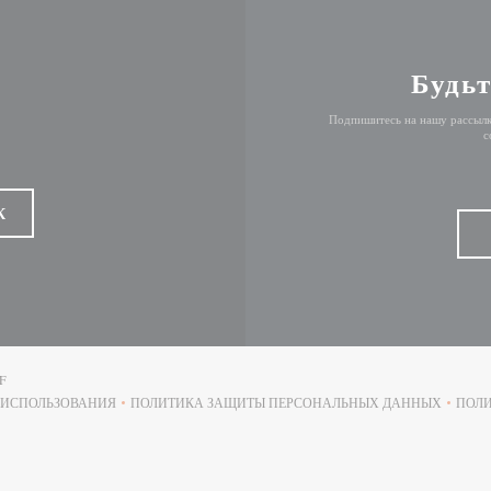
Будьт
Подпишитесь на нашу рассылк
с
К
((ОТКРЫВАЕТСЯ В НОВОМ ОКНЕ))
F
 ИСПОЛЬЗОВАНИЯ
ПОЛИТИКА ЗАЩИТЫ ПЕРСОНАЛЬНЫХ ДАННЫХ
ПОЛИ
((ОТКРЫВАЕТСЯ В НОВОМ ОКНЕ))
((ОТКРЫВАЕТСЯ В НОВОМ ОКН