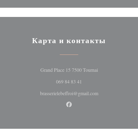
Карта и контакты
((открывается в но
Grand Place 15 7500 Tournai
069 84 83 41
brasserielebeffroi@gmail.com
Facebook ((открывается в но