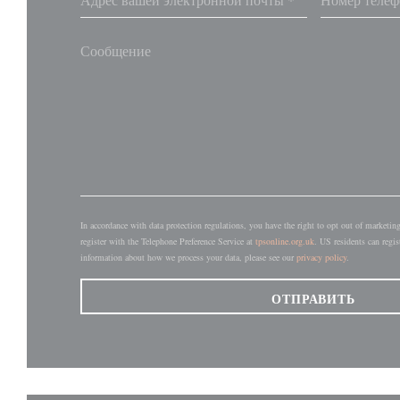
In accordance with data protection regulations, you have the right to opt out of market
register with the Telephone Preference Service at
tpsonline.org.uk
. US residents can regis
information about how we process your data, please see our
privacy policy
.