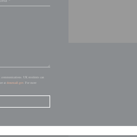
ing communications. UK residents can
ter at
donotcall.gov
. For more