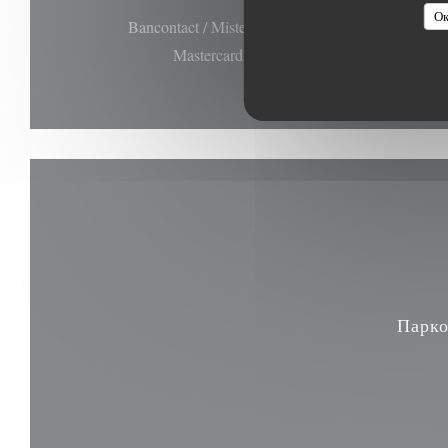
Ок
Bancontact / Mister Cash, виза, ресторан Titres,
Mastercard, Денежные средства, Дебето
Парко