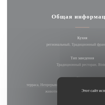
Общая информа
Кухня
региональный, Традиционный фран
Тип заведения
Традиционный ресторан, Bistr
Услуги
терраса, Непрерывное обслуживание, Частный п
Этот сайт ис
животных, ВАЙ-ФАЙ, Доступ для и
Способы оплаты