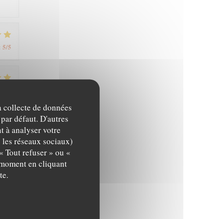
5
/5
:
5
/5
:
la collecte de données
 par défaut. D'autres
t à analyser votre
4
/5
:
c les réseaux sociaux)
« Tout refuser » ou «
t moment en cliquant
te.
5
/5
: