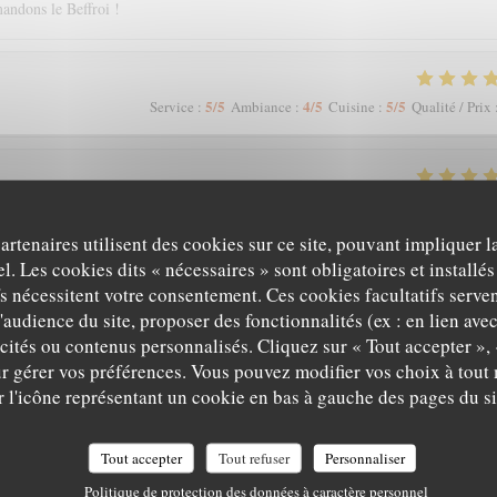
andons le Beffroi !
5
/5
4
/5
5
/5
Service
:
Ambiance
:
Cuisine
:
Qualité / Prix
5
/5
5
/5
5
/5
Service
:
Ambiance
:
Cuisine
:
Qualité / Prix
partenaires utilisent des cookies sur ce site, pouvant impliquer 
l. Les cookies dits « nécessaires » sont obligatoires et installés
fs nécessitent votre consentement. Ces cookies facultatifs serven
4
/5
5
/5
4
/5
Service
:
Ambiance
:
Cuisine
:
Qualité / Prix
'audience du site, proposer des fonctionnalités (ex : en lien ave
icités ou contenus personnalisés. Cliquez sur « Tout accepter », 
r gérer vos préférences. Vous pouvez modifier vos choix à tou
r l'icône représentant un cookie en bas à gauche des pages du si
5
/5
5
/5
5
/5
Service
:
Ambiance
:
Cuisine
:
Qualité / Prix
Tout accepter
Tout refuser
Personnaliser
Politique de protection des données à caractère personnel