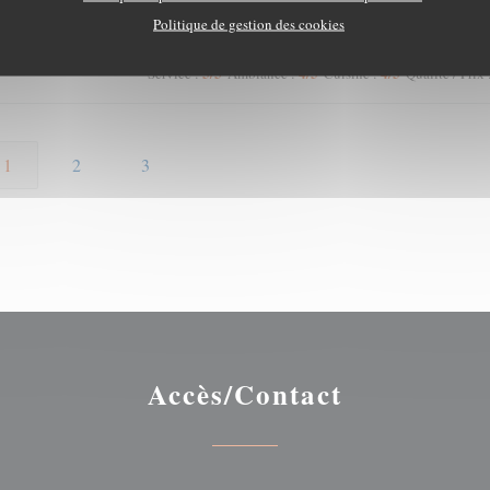
Politique de gestion des cookies
5
/5
4
/5
4
/5
Service
:
Ambiance
:
Cuisine
:
Qualité / Prix
1
2
3
Accès/Contact