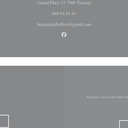
((ouvre une nouvelle 
Grand Place 15 7500 Tournai
069 84 83 41
brasserielebeffroi@gmail.com
Facebook ((ouvre une nouvelle 
Inscrivez-vous à notre lettre d