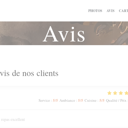
PHOTOS
AVIS
CART
Avis
vis de nos clients
5
/5
5
/5
5
/5
Service
:
Ambiance
:
Cuisine
:
Qualité / Prix
 repas excellent