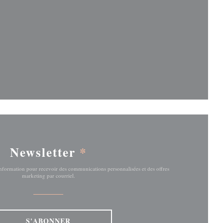
fenêtre))
fenêtre))
Newsletter
*
'information pour recevoir des communications personnalisées et des offres
marketing par courriel.
S'ABONNER