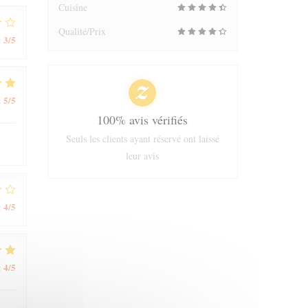
Cuisine
Qualité/Prix
3
/5
:
5
/5
:
100% avis vérifiés
Seuls les clients ayant réservé ont laissé
leur avis
4
/5
:
4
/5
: