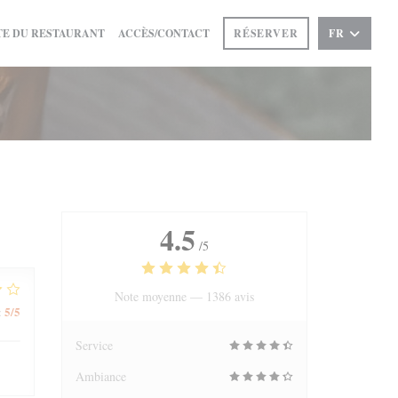
((OUVRE UNE NOUVELLE FENÊTRE))
E DU RESTAURANT
ACCÈS/CONTACT
RÉSERVER
FR
4.5
/5
Note moyenne —
1386 avis
5
/5
:
Service
Ambiance