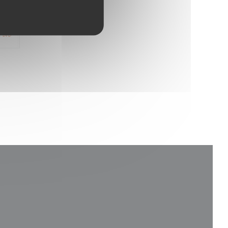
5
/5
: