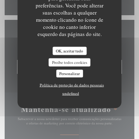
Facebook ((abre numa nova jan
preferências. Você pode alterar
suas escolhas a qualquer
momento clicando no ícone de
cookie no canto inferior
esquerdo das páginas do site.
Contacte-nos
OK, aceitar tudo
Proíbe todos cookies
RESERVAR UMA MESA
Personalizar
Política de proteção de dados pessoais
undefined
Mantenha-se atualizado
*
Subscrever a nossa newsletter para receber comunicações personalizadas
e ofertas de marketing por correio eletrónico da nossa parte.