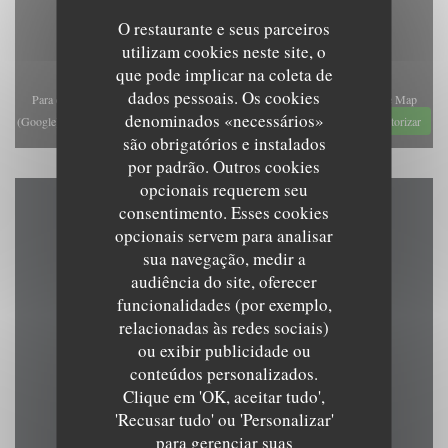
O restaurante e seus parceiros
utilizam cookies neste site, o
que pode implicar na coleta de
dados pessoais. Os cookies
Para exibir o mapa interativo do Waze, você deve aceitar os cookies do Waze Map
denominados «necessários»
(Google). Esses cookies podem coletar dados de navegação e localização.
Autorizar
são obrigatórios e instalados
por padrão. Outros cookies
opcionais requerem seu
consentimento. Esses cookies
Mapa e Contacto
opcionais servem para analisar
sua navegação, medir a
audiência do site, oferecer
funcionalidades (por exemplo,
((abre numa nova jan
relacionadas às redes sociais)
Grand Place 15 7500 Tournai
ou exibir publicidade ou
069 84 83 41
conteúdos personalizados.
Clique em 'OK, aceitar tudo',
brasserielebeffroi@gmail.com
'Recusar tudo' ou 'Personalizar'
para gerenciar suas