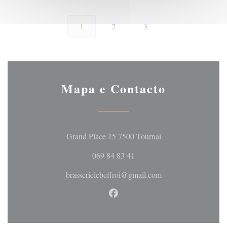
1
2
3
Mapa e Contacto
((abre numa nova jan
Grand Place 15 7500 Tournai
069 84 83 41
brasserielebeffroi@gmail.com
Facebook ((abre numa nova jan