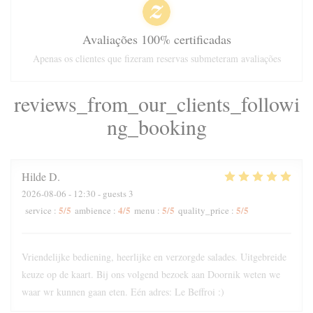
Avaliações 100% certificadas
Apenas os clientes que fizeram reservas submeteram avaliações
reviews_from_our_clients_followi
ng_booking
Hilde
D
2026-08-06
- 12:30 - guests 3
5
/5
4
/5
5
/5
5
/5
service
:
ambience
:
menu
:
quality_price
:
Vriendelijke bediening, heerlijke en verzorgde salades. Uitgebreide
keuze op de kaart. Bij ons volgend bezoek aan Doornik weten we
waar wr kunnen gaan eten. Eén adres: Le Beffroi :)