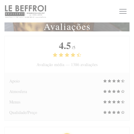
Painel de Gerenciamento de Cookies
Avaliações
4.5
/5
Avaliação média —
1386 avaliações
Apoio
Atmosfera
Menus
Qualidade/Preço