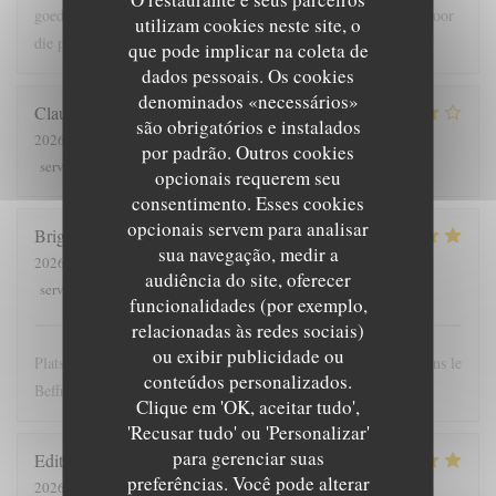
goede bediening , lekker en meer dan voldoende grote porties voor
utilizam cookies neste site, o
die prijs
que pode implicar na coleta de
dados pessoais. Os cookies
denominados «necessários»
Claude
G
são obrigatórios e instalados
2026-08-01
- 19:30 - guests 5
por padrão. Outros cookies
5
/5
4
/5
4
/5
4
/5
service
:
ambience
:
menu
:
quality_price
:
opcionais requerem seu
consentimento. Esses cookies
opcionais servem para analisar
Brigitte
T
sua navegação, medir a
2026-07-28
- 12:00 - guests 4
audiência do site, oferecer
5
/5
5
/5
5
/5
4
/5
service
:
ambience
:
menu
:
quality_price
:
funcionalidades (por exemplo,
relacionadas às redes sociais)
ou exibir publicidade ou
Plats copieux et personnel très sympathique. Nous recommandons le
conteúdos personalizados.
Beffroi !
Clique em 'OK, aceitar tudo',
'Recusar tudo' ou 'Personalizar'
para gerenciar suas
Edith
D
preferências. Você pode alterar
2026-07-26
- 19:00 - guests 8