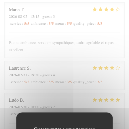
Marie
T
2026-08-02
- 12:15 - guests 3
5
/5
5
/5
5
/5
5
/5
service
:
ambience
:
menu
:
quality_price
:
Bonne ambiance, serveurs sympathiques, cadre agréable et repas
excellent
Laurence
S
2026-07-31
- 19:30 - guests 4
5
/5
5
/5
3
/5
3
/5
service
:
ambience
:
menu
:
quality_price
:
Ludo
B
2026-07-30
- 18:00 - guests 2
5
/5
5
/5
5
/5
5
/5
service
:
ambience
:
menu
:
quality_price
:
O restaurante e seus parceiros