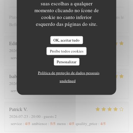
suas escolhas a qualquer
momento clicando no ícone de
cookie no canto inferior
Plats copieux et personnel très sympathique. Nous recommandons le
esquerdo das páginas do site.
Beffroi !
OK, aceitar tudo
Edith
D
2026-07-26
- 19:00 - guests 8
Proíbe todos cookies
5
/5
4
/5
5
/5
5
/5
service
:
ambience
:
menu
:
quality_price
:
Personalizar
Política de proteção de dados pessoais
Isabelle
C
undefined
2026-07-25
- 12:30 - guests 7
5
/5
5
/5
5
/5
5
/5
service
:
ambience
:
menu
:
quality_price
:
Patrick
V
2026-07-23
- 20:00 - guests 2
4
/5
5
/5
4
/5
4
/5
service
:
ambience
:
menu
:
quality_price
: