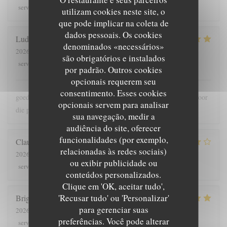
5
/5
5
/5
3
/5
3
/5
service
:
ambience
:
menu
:
quality_price
:
utilizam cookies neste site, o
que pode implicar na coleta de
dados pessoais. Os cookies
Ludo
B
denominados «necessários»
2026-07-30
- 18:00 - guests 2
são obrigatórios e instalados
5
/5
5
/5
5
/5
5
/5
service
:
ambience
:
menu
:
quality_price
:
por padrão. Outros cookies
opcionais requerem seu
consentimento. Esses cookies
goede bediening , lekker en meer dan voldoende grote porties voor
opcionais servem para analisar
die prijs
sua navegação, medir a
audiência do site, oferecer
funcionalidades (por exemplo,
Claude
G
relacionadas às redes sociais)
2026-08-01
- 19:30 - guests 5
ou exibir publicidade ou
5
/5
4
/5
4
/5
4
/5
service
:
ambience
:
menu
:
quality_price
:
conteúdos personalizados.
Clique em 'OK, aceitar tudo',
'Recusar tudo' ou 'Personalizar'
Brigitte
T
para gerenciar suas
2026-07-28
- 12:00 - guests 4
preferências. Você pode alterar
5
/5
5
/5
5
/5
4
/5
service
:
ambience
:
menu
:
quality_price
: