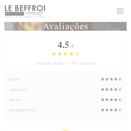
Painel de Gerenciamento de Cookies
Avaliações
4.5
/5
Avaliação média —
1387 avaliações
Apoio
Atmosfera
Menus
Qualidade/Preço