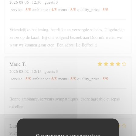
2026-08-06
- 12:30 - guests 3
5
/5
4
/5
5
/5
5
/5
service
:
ambience
:
menu
:
quality_price
:
Vriendelijke bediening, heerlijke en verzorgde salades. Uitgebreide
keuze op de kaart. Bij ons volgend bezoek aan Doornik weten we
waar wr kunnen gaan eten. Eén adres: Le Beffroi :)
Marie
T
2026-08-02
- 12:15 - guests 3
5
/5
5
/5
5
/5
5
/5
service
:
ambience
:
menu
:
quality_price
:
Bonne ambiance, serveurs sympathiques, cadre agréable et repas
excellent
Laurence
S
2026-07-31
- 19:30 - guests 4
O restaurante e seus parceiros