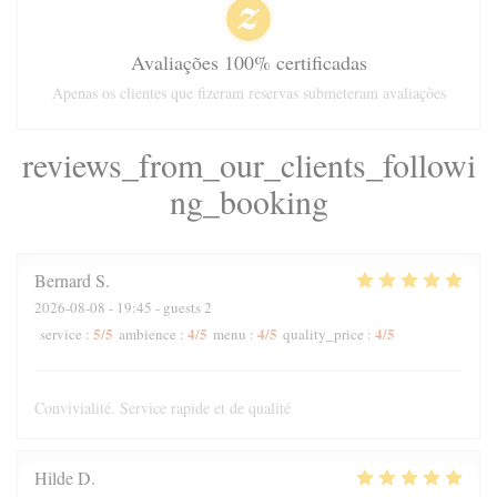
Avaliações 100% certificadas
Apenas os clientes que fizeram reservas submeteram avaliações
reviews_from_our_clients_followi
ng_booking
Bernard
S
2026-08-08
- 19:45 - guests 2
5
/5
4
/5
4
/5
4
/5
service
:
ambience
:
menu
:
quality_price
:
Convivialité. Service rapide et de qualité
Hilde
D