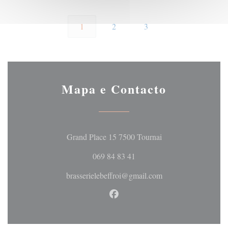
1
2
3
Mapa e Contacto
((abre numa nova jan
Grand Place 15 7500 Tournai
069 84 83 41
brasserielebeffroi@gmail.com
Facebook ((abre numa nova jan