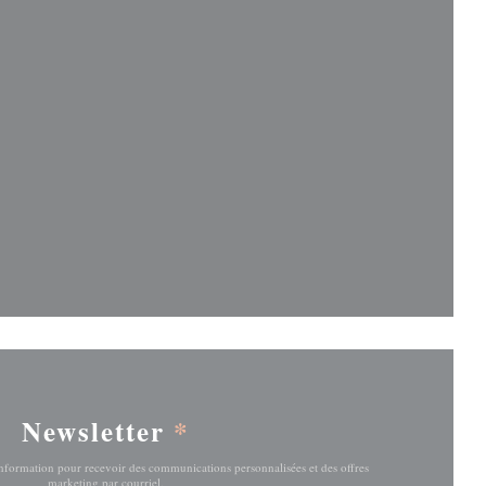
fenêtre))
fenêtre))
Newsletter
*
'information pour recevoir des communications personnalisées et des offres
marketing par courriel.