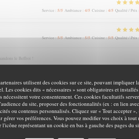
5
/5
4
/5
4
/5
Service
:
Ambiance
:
Cuisine
:
Qualité / Prix
5
/5
5
/5
5
/5
Service
:
Ambiance
:
Cuisine
:
Qualité / Prix
andons le Beffroi !
partenaires utilisent des cookies sur ce site, pouvant impliquer 
5
/5
4
/5
5
/5
Service
:
Ambiance
:
Cuisine
:
Qualité / Prix
l. Les cookies dits « nécessaires » sont obligatoires et installés
fs nécessitent votre consentement. Ces cookies facultatifs serven
'audience du site, proposer des fonctionnalités (ex : en lien ave
icités ou contenus personnalisés. Cliquez sur « Tout accepter », 
5
/5
5
/5
5
/5
Service
:
Ambiance
:
Cuisine
:
Qualité / Prix
r gérer vos préférences. Vous pouvez modifier vos choix à tou
r l'icône représentant un cookie en bas à gauche des pages du si