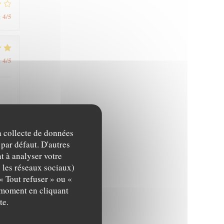
4
/5
:
4
/5
:
la collecte de données
5
/5
:
 par défaut. D'autres
t à analyser votre
c les réseaux sociaux)
« Tout refuser » ou «
5
/5
:
t moment en cliquant
te.