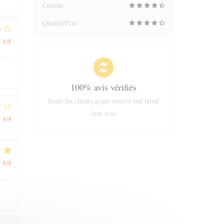
Cuisine
Qualité/Prix
5
/5
:
100% avis vérifiés
Seuls les clients ayant réservé ont laissé
leur avis
3
/5
:
5
/5
: