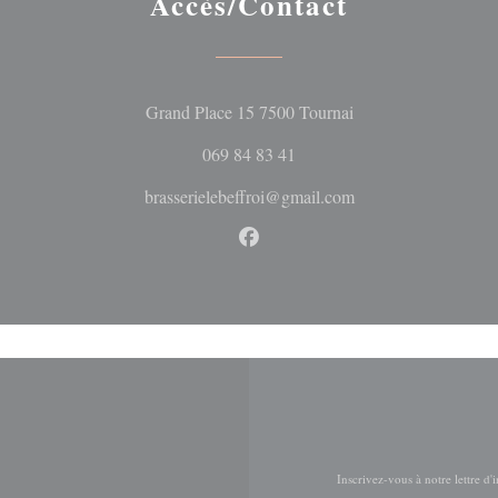
Accès/Contact
((ouvre une nouvelle 
Grand Place 15 7500 Tournai
069 84 83 41
brasserielebeffroi@gmail.com
Facebook ((ouvre une nouvelle 
Inscrivez-vous à notre lettre d