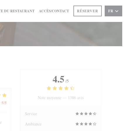
((OUVRE UNE NOUVELLE FENÊTRE))
E DU RESTAURANT
ACCÈS/CONTACT
RÉSERVER
FR
4.5
/5
Note moyenne —
1386 avis
5
/5
:
Service
ar
Ambiance