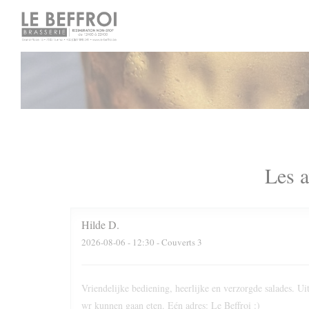
Personnalisation de vos choix en matière de cookies
Les a
Hilde
D
2026-08-06
- 12:30 - Couverts 3
Vriendelijke bediening, heerlijke en verzorgde salades. 
wr kunnen gaan eten. Eén adres: Le Beffroi :)