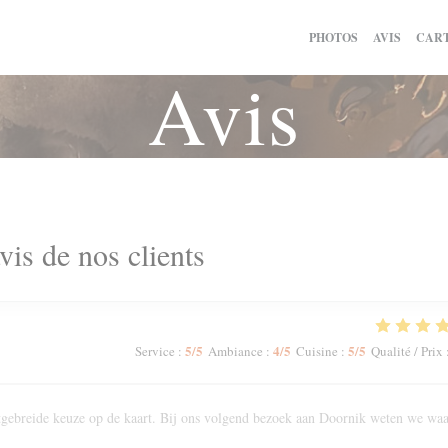
PHOTOS
AVIS
CART
Avis
vis de nos clients
5
/5
4
/5
5
/5
Service
:
Ambiance
:
Cuisine
:
Qualité / Prix
Uitgebreide keuze op de kaart. Bij ons volgend bezoek aan Doornik weten we wa