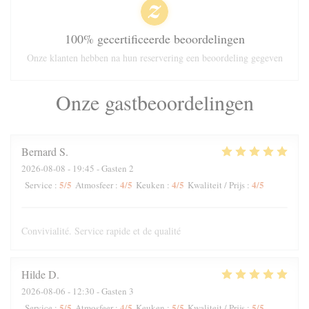
100% gecertificeerde beoordelingen
Onze klanten hebben na hun reservering een beoordeling gegeven
Onze gastbeoordelingen
Bernard
S
2026-08-08
- 19:45 - Gasten 2
5
/5
4
/5
4
/5
4
/5
Service
:
Atmosfeer
:
Keuken
:
Kwaliteit / Prijs
:
Convivialité. Service rapide et de qualité
Hilde
D
2026-08-06
- 12:30 - Gasten 3
5
/5
4
/5
5
/5
5
/5
Service
:
Atmosfeer
:
Keuken
:
Kwaliteit / Prijs
: