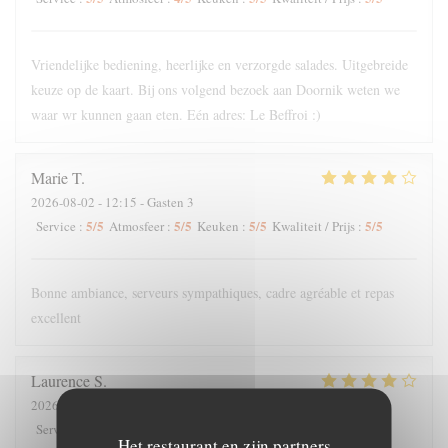
Vriendelijke bediening, heerlijke en verzorgde salades. Uitgebreide
keuze op de kaart. Bij ons volgend bezoek aan Doornik weten we
waar wr kunnen gaan eten. Eén adres: Le Beffroi :)
Marie
T
2026-08-02
- 12:15 - Gasten 3
5
/5
5
/5
5
/5
5
/5
Service
:
Atmosfeer
:
Keuken
:
Kwaliteit / Prijs
:
Bonne ambiance, serveurs sympathiques, cadre agréable et repas
excellent
Laurence
S
2026-07-31
- 19:30 - Gasten 4
5
/5
5
/5
3
/5
3
/5
Service
:
Atmosfeer
:
Keuken
:
Kwaliteit / Prijs
:
Het restaurant en zijn partners