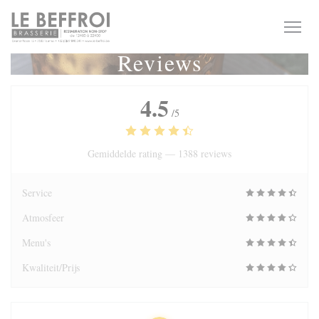
Cookies beheer paneel
Reviews
4.5
/5
Gemiddelde rating —
1388 reviews
Service
Atmosfeer
Menu's
Kwaliteit/Prijs