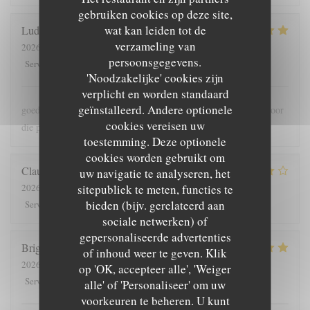
gebruiken cookies op deze site,
wat kan leiden tot de
Ludo
B
verzameling van
2026-07-30
- 18:00 - Gasten 2
persoonsgegevens.
5
/5
5
/5
5
/5
5
/5
Service
:
Atmosfeer
:
Keuken
:
Kwaliteit / Prijs
:
'Noodzakelijke' cookies zijn
verplicht en worden standaard
geïnstalleerd. Andere optionele
goede bediening , lekker en meer dan voldoende grote porties voor
cookies vereisen uw
die prijs
toestemming. Deze optionele
cookies worden gebruikt om
Claude
G
uw navigatie te analyseren, het
sitepubliek te meten, functies te
2026-08-01
- 19:30 - Gasten 5
bieden (bijv. gerelateerd aan
5
/5
4
/5
4
/5
4
/5
Service
:
Atmosfeer
:
Keuken
:
Kwaliteit / Prijs
:
sociale netwerken) of
gepersonaliseerde advertenties
Brigitte
T
of inhoud weer te geven. Klik
2026-07-28
- 12:00 - Gasten 4
op 'OK, accepteer alle', 'Weiger
5
/5
5
/5
5
/5
4
/5
Service
:
Atmosfeer
:
Keuken
:
Kwaliteit / Prijs
:
alle' of 'Personaliseer' om uw
voorkeuren te beheren. U kunt