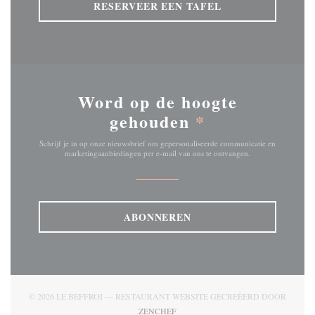
RESERVEER EEN TAFEL
Word op de hoogte
gehouden
*
Schrijf je in op onze nieuwsbrief om gepersonaliseerde communicatie en
marketingaanbiedingen per e-mail van ons te ontvangen.
ABONNEREN
© 2026 LE BEFFROI — RESTAURANT WEBSITE GECREËERD DOOR
((OPENT IN EEN NIEUW VENSTER))
ZENCHEF