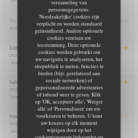
Service
:
Atmosfeer
:
Keuken
:
Kwaliteit / Prijs
:
verzameling van
persoonsgegevens.
'Noodzakelijke' cookies zijn
Plats copieux et personnel très sympathique. Nous recommandons le
verplicht en worden standaard
Beffroi !
geïnstalleerd. Andere optionele
cookies vereisen uw
toestemming. Deze optionele
Edith
D
cookies worden gebruikt om
2026-07-26
- 19:00 - Gasten 8
uw navigatie te analyseren, het
5
/5
4
/5
5
/5
5
/5
Service
:
Atmosfeer
:
Keuken
:
Kwaliteit / Prijs
:
sitepubliek te meten, functies te
bieden (bijv. gerelateerd aan
sociale netwerken) of
Isabelle
C
gepersonaliseerde advertenties
2026-07-25
- 12:30 - Gasten 7
of inhoud weer te geven. Klik
5
/5
5
/5
5
/5
5
/5
Service
:
Atmosfeer
:
Keuken
:
Kwaliteit / Prijs
:
op 'OK, accepteer alle', 'Weiger
alle' of 'Personaliseer' om uw
voorkeuren te beheren. U kunt
Patrick
V
uw keuzes op elk moment
2026-07-23
- 20:00 - Gasten 2
wijzigen door op het
4
/5
5
/5
4
/5
4
/5
Service
:
Atmosfeer
:
Keuken
:
Kwaliteit / Prijs
:
cookiepictogram linksonder op