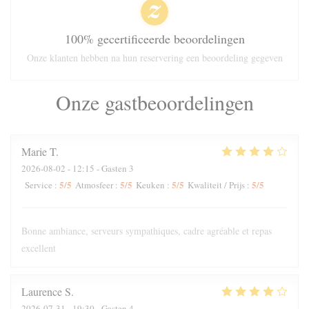
100% gecertificeerde beoordelingen
Onze klanten hebben na hun reservering een beoordeling gegeven
Onze gastbeoordelingen
Marie
T
2026-08-02
- 12:15 - Gasten 3
5
/5
5
/5
5
/5
5
/5
Service
:
Atmosfeer
:
Keuken
:
Kwaliteit / Prijs
:
Bonne ambiance, serveurs sympathiques, cadre agréable et repas
excellent
Laurence
S
2026-07-31
- 19:30 - Gasten 4