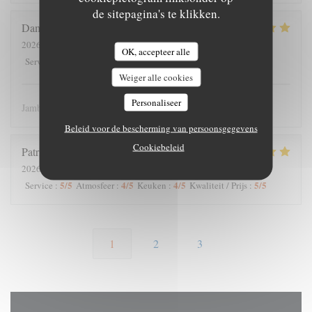
de sitepagina's te klikken.
Damien
L
2026-07-18
- 14:30 - Gasten 4
OK, accepteer alle
5
/5
5
/5
5
/5
5
/5
Service
:
Atmosfeer
:
Keuken
:
Kwaliteit / Prijs
:
Weiger alle cookies
Personaliseer
Jambonneau excellent !
Beleid voor de bescherming van persoonsgegevens
Cookiebeleid
Patrick
H
2026-07-19
- 12:30 - Gasten 10
5
/5
4
/5
4
/5
5
/5
Service
:
Atmosfeer
:
Keuken
:
Kwaliteit / Prijs
:
1
2
3