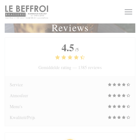
Cookies beheer paneel
Reviews
4.5
/5
Gemiddelde rating —
1385 reviews
Service
Atmosfeer
Menu's
Kwaliteit/Prijs