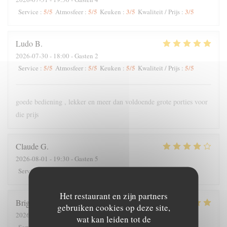
5
/5
5
/5
3
/5
3
/5
Service
:
Atmosfeer
:
Keuken
:
Kwaliteit / Prijs
:
Ludo
B
2026-07-30
- 18:00 - Gasten 2
5
/5
5
/5
5
/5
5
/5
Service
:
Atmosfeer
:
Keuken
:
Kwaliteit / Prijs
:
goede bediening , lekker en meer dan voldoende grote porties voor
die prijs
Claude
G
2026-08-01
- 19:30 - Gasten 5
5
/5
4
/5
4
/5
4
/5
Service
:
Atmosfeer
:
Keuken
:
Kwaliteit / Prijs
:
Het restaurant en zijn partners
Brigitte
T
gebruiken cookies op deze site,
2026-07-28
- 12:00 - Gasten 4
wat kan leiden tot de
5
/5
5
/5
5
/5
4
/5