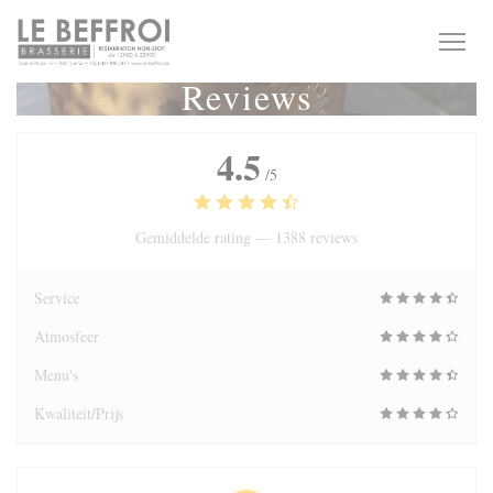
Cookies beheer paneel
Reviews
4.5
/5
Gemiddelde rating —
1388 reviews
Service
Atmosfeer
Menu's
Kwaliteit/Prijs