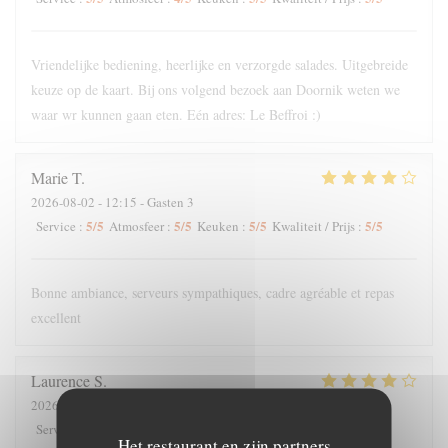
Vriendelijke bediening, heerlijke en verzorgde salades. Uitgebreide
keuze op de kaart. Bij ons volgend bezoek aan Doornik weten we
waar wr kunnen gaan eten. Eén adres: Le Beffroi :)
Marie
T
2026-08-02
- 12:15 - Gasten 3
5
/5
5
/5
5
/5
5
/5
Service
:
Atmosfeer
:
Keuken
:
Kwaliteit / Prijs
:
Bonne ambiance, serveurs sympathiques, cadre agréable et repas
excellent
Laurence
S
2026-07-31
- 19:30 - Gasten 4
5
/5
5
/5
3
/5
3
/5
Service
:
Atmosfeer
:
Keuken
:
Kwaliteit / Prijs
:
Het restaurant en zijn partners