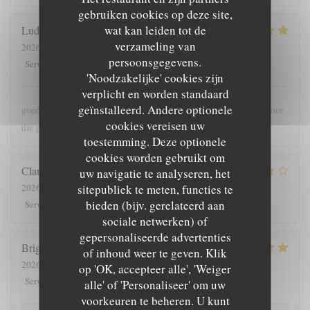
gebruiken cookies op deze site,
wat kan leiden tot de
Ludo
B
verzameling van
2026-07-30
- 18:00 - Gasten 2
persoonsgegevens.
5
/5
5
/5
5
/5
5
/5
Service
:
Atmosfeer
:
Keuken
:
Kwaliteit / Prijs
:
'Noodzakelijke' cookies zijn
verplicht en worden standaard
geïnstalleerd. Andere optionele
goede bediening , lekker en meer dan voldoende grote porties voor
cookies vereisen uw
die prijs
toestemming. Deze optionele
cookies worden gebruikt om
Claude
G
uw navigatie te analyseren, het
sitepubliek te meten, functies te
2026-08-01
- 19:30 - Gasten 5
bieden (bijv. gerelateerd aan
5
/5
4
/5
4
/5
4
/5
Service
:
Atmosfeer
:
Keuken
:
Kwaliteit / Prijs
:
sociale netwerken) of
gepersonaliseerde advertenties
Brigitte
T
of inhoud weer te geven. Klik
2026-07-28
- 12:00 - Gasten 4
op 'OK, accepteer alle', 'Weiger
5
/5
5
/5
5
/5
4
/5
Service
:
Atmosfeer
:
Keuken
:
Kwaliteit / Prijs
:
alle' of 'Personaliseer' om uw
voorkeuren te beheren. U kunt