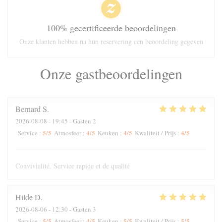
100% gecertificeerde beoordelingen
Onze klanten hebben na hun reservering een beoordeling gegeven
Onze gastbeoordelingen
Bernard
S
2026-08-08
- 19:45 - Gasten 2
5
/5
4
/5
4
/5
4
/5
Service
:
Atmosfeer
:
Keuken
:
Kwaliteit / Prijs
:
Convivialité. Service rapide et de qualité
Hilde
D
2026-08-06
- 12:30 - Gasten 3
5
/5
4
/5
5
/5
5
/5
Service
:
Atmosfeer
:
Keuken
:
Kwaliteit / Prijs
: