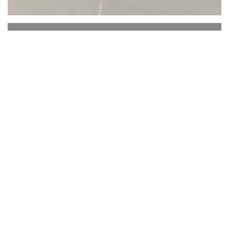
Le Beffroi
La Grand-place de Tournai est un haut lieu à la fois
du tourisme et du commerce. Elle est le siège tout au
long de l'année d'une intense activité, les
Tournaisiens aiment à s'y retrouver pour discuter et
profiter de la vie ... Et s'il est un endroit " à la mode ",
c'est bien cette superbe Brasserie qu'est " Le Beffroi "
!
Il y a toujours du monde et de l'animation, et il y a
pour cela de bonnes raisons : l'équipe est vraiment