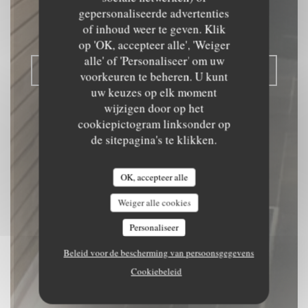
TRADITIONEEL RESTAURANT
|
gepersonaliseerde advertenties
of inhoud weer te geven. Klik
TOURNAI
op 'OK, accepteer alle', 'Weiger
alle' of 'Personaliseer' om uw
RESERVEER EEN TAFEL
voorkeuren te beheren. U kunt
uw keuzes op elk moment
wijzigen door op het
cookiepictogram linksonder op
de sitepagina's te klikken.
OK, accepteer alle
Weiger alle cookies
Personaliseer
Beleid voor de bescherming van persoonsgegevens
Cookiebeleid