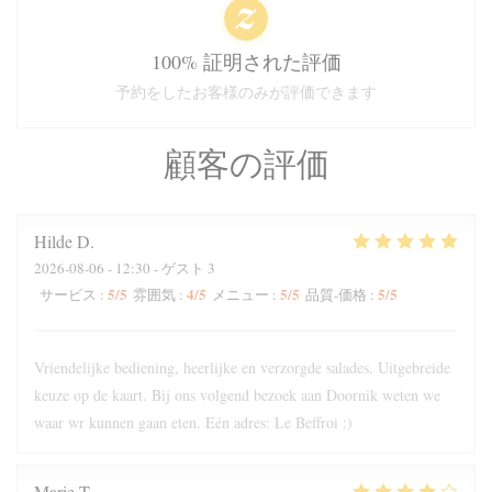
100% 証明された評価
予約をしたお客様のみが評価できます
顧客の評価
Hilde
D
2026-08-06
- 12:30 - ゲスト 3
5
/5
4
/5
5
/5
5
/5
サービス
:
雰囲気
:
メニュー
:
品質-価格
:
Vriendelijke bediening, heerlijke en verzorgde salades. Uitgebreide
keuze op de kaart. Bij ons volgend bezoek aan Doornik weten we
waar wr kunnen gaan eten. Eén adres: Le Beffroi :)
Marie
T