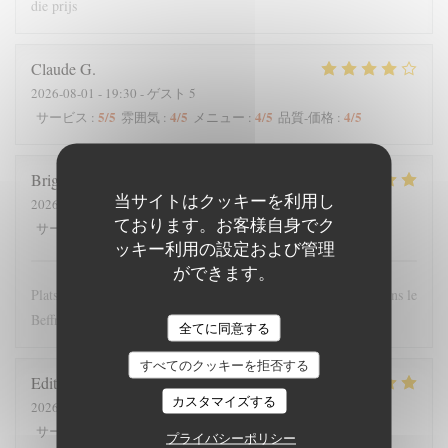
die prijs
Claude
G
2026-08-01
- 19:30 - ゲスト 5
5
/5
4
/5
4
/5
4
/5
サービス
:
雰囲気
:
メニュー
:
品質-価格
:
Brigitte
T
当サイトはクッキーを利用し
2026-07-28
- 12:00 - ゲスト 4
ております。お客様自身でク
5
/5
5
/5
5
/5
4
/5
サービス
:
雰囲気
:
メニュー
:
品質-価格
:
ッキー利用の設定および管理
ができます。
Plats copieux et personnel très sympathique. Nous recommandons le
Beffroi !
全てに同意する
すべてのクッキーを拒否する
Edith
D
カスタマイズする
2026-07-26
- 19:00 - ゲスト 8
5
/5
4
/5
5
/5
5
/5
サービス
:
雰囲気
:
メニュー
:
品質-価格
:
プライバシーポリシー