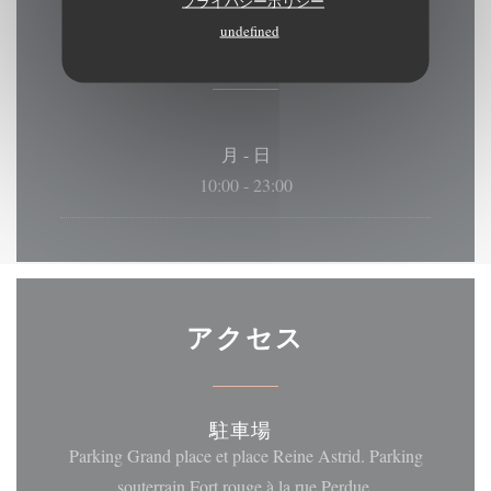
プライバシーポリシー
undefined
営業時間
月
-
日
10:00 - 23:00
アクセス
駐車場
Parking Grand place et place Reine Astrid. Parking
souterrain Fort rouge à la rue Perdue.