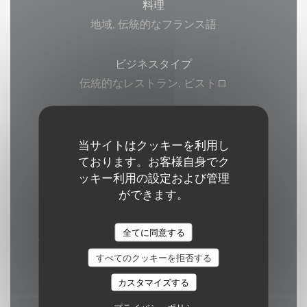
料理
地域, 伝統的なフランス語
ビジネスタイプ
伝統的なレストラン, ビストロ
サービス
テラス, 継続的なサービス, 貸し切り, 動物に優
当サイトはクッキーを利用し
ております。お客様自身でク
しい, WI-FI, バリアフリーアクセス
ッキー利用の設定および管理
ができます。
ご利用可能なお支払い方法
EN - バンコク/ミスター・キャッシュ, ビザ, チ
全てに同意する
ケ・レストラン (食券) , マエストロ, ユーロカー
ド /マスターカード, 現金, カルトブルー
すべてのクッキーを拒否する
カスタマイズする