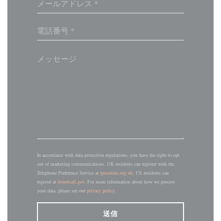
In accordance with data protection regulations, you have the right to opt
out of marketing communications. UK residents can register with the
Telephone Preference Service at
tpsonline.org.uk
. US residents can
register at
donotcall.gov
. For more information about how we process
your data, please see our
privacy policy
.