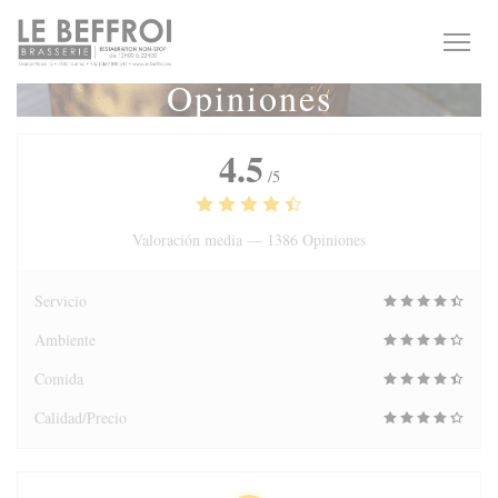
Personalización de sus opciones de cookies
Opiniones
4.5
/5
Valoración media —
1386 Opiniones
Servicio
Ambiente
Comida
Calidad/Precio