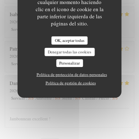
cualquier momento haciendo
clic en el icono de cookie en la
Isabelle
C
parte inferior izquierda de las
2026-07-25
- 12:30 - Invitados 7
páginas del sitio.
5
/5
5
/5
5
/5
5
/5
Servicio
:
Ambiente
:
Menú
:
Calidad / Precio
:
OK, aceptar todas
Patrick
V
Denegar todas las cookies
2026-07-23
- 20:00 - Invitados 2
Personalizar
4
/5
5
/5
4
/5
4
/5
Servicio
:
Ambiente
:
Menú
:
Calidad / Precio
:
Política de protección de datos personales
Damien
L
Política de gestión de cookies
2026-07-18
- 14:30 - Invitados 4
5
/5
5
/5
5
/5
5
/5
Servicio
:
Ambiente
:
Menú
:
Calidad / Precio
:
Jambonneau excellent !