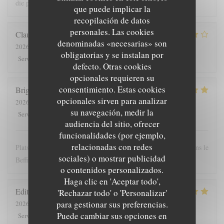
die prijs
que puede implicar la
recopilación de datos
personales. Las cookies
Claude
G
denominadas «necesarias» son
2026-08-01
- 19:30 - Invitados 5
obligatorias y se instalan por
5
/5
4
/5
4
/5
4
/5
Servicio
:
Ambiente
:
Menú
:
Calidad / Precio
:
defecto. Otras cookies
opcionales requieren su
consentimiento. Estas cookies
Brigitte
T
opcionales sirven para analizar
2026-07-28
- 12:00 - Invitados 4
su navegación, medir la
5
/5
5
/5
5
/5
4
/5
Servicio
:
Ambiente
:
Menú
:
Calidad / Precio
:
audiencia del sitio, ofrecer
funcionalidades (por ejemplo,
relacionadas con redes
Plats copieux et personnel très sympathique. Nous recommandons le
sociales) o mostrar publicidad
Beffroi !
o contenidos personalizados.
Haga clic en 'Aceptar todo',
Edith
D
'Rechazar todo' o 'Personalizar'
para gestionar sus preferencias.
2026-07-26
- 19:00 - Invitados 8
Puede cambiar sus opciones en
5
/5
4
/5
5
/5
5
/5
Servicio
:
Ambiente
:
Menú
:
Calidad / Precio
: