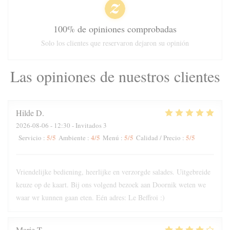
100% de opiniones comprobadas
Solo los clientes que reservaron dejaron su opinión
Las opiniones de nuestros clientes
Hilde
D
2026-08-06
- 12:30 - Invitados 3
5
/5
4
/5
5
/5
5
/5
Servicio
:
Ambiente
:
Menú
:
Calidad / Precio
:
Vriendelijke bediening, heerlijke en verzorgde salades. Uitgebreide
keuze op de kaart. Bij ons volgend bezoek aan Doornik weten we
waar wr kunnen gaan eten. Eén adres: Le Beffroi :)
Marie
T