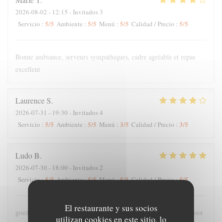
2026-08-02
- 12:15 - Invitados 3
5
/5
5
/5
5
/5
5
/5
Servicio
:
Ambiente
:
Menú
:
Calidad / Precio
:
Bonne ambiance, serveurs sympathiques, cadre agréable et repas
excellent
Laurence
S
2026-07-31
- 19:30 - Invitados 4
5
/5
5
/5
3
/5
3
/5
Servicio
:
Ambiente
:
Menú
:
Calidad / Precio
:
Ludo
B
2026-07-30
- 18:00 - Invitados 2
5
/5
5
/5
5
/5
5
/5
Servicio
:
Ambiente
:
Menú
:
Calidad / Precio
:
El restaurante y sus socios
goede bediening , lekker en meer dan voldoende grote porties voor
utilizan cookies en este sitio, lo