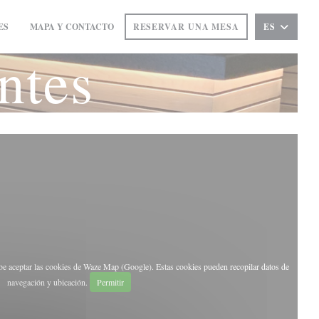
ES
MAPA Y CONTACTO
RESERVAR UNA MESA
ES
((ABRE EN UNA NUEVA VENTANA))
ntes
ebe aceptar las cookies de Waze Map (Google). Estas cookies pueden recopilar datos de
navegación y ubicación.
Permitir