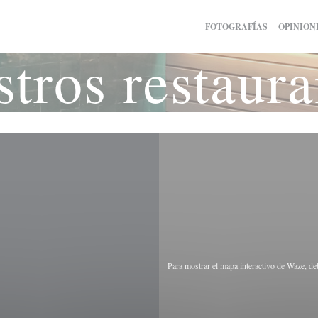
FOTOGRAFÍAS
OPINION
stros restaura
Para mostrar el mapa interactivo de Waze, d