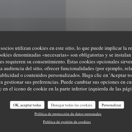
 socios utilizan cookies en este sitio, lo que puede implicar la 
ookies denominadas «necesarias» son obligatorias y se instalan 
es requieren su consentimiento. Estas cookies opcionales sirven
a audiencia del sitio, ofrecer funcionalidades (por ejemplo, re
Mapa y Contacto
ublicidad o contenidos personalizados. Haga clic en 'Aceptar to
ara gestionar sus preferencias. Puede cambiar sus opciones en 
 en el icono de cookie en la parte inferior izquierda de las pági
((abre en una nueva 
Grand Place 15 7500 Tournai
OK, aceptar todas
Denegar todas las cookies
Personalizar
069 84 83 41
Política de protección de datos personales
Política de gestión de cookies
brasserielebeffroi@gmail.com