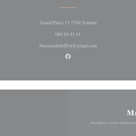
((abre en una nueva 
Grand Place 15 7500 Tournai
069 84 83 41
brasserielebeffroi@gmail.com
Facebook ((abre en una nueva 
Ma
Suscríbase a nuestro boletín pa