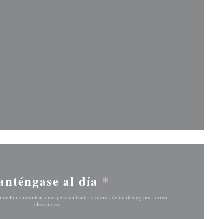
ventana))
ventana))
nténgase al día
*
ra recibir comunicaciones personalizadas y ofertas de marketing por correo
electrónico.