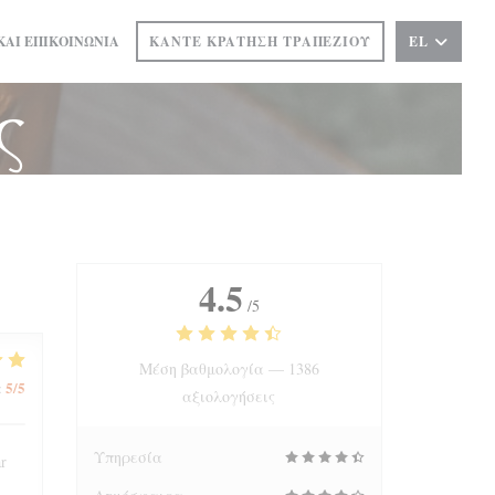
ΚΑΙ ΕΠΙΚΟΙΝΩΝΊΑ
ΚΆΝΤΕ ΚΡΆΤΗΣΗ ΤΡΑΠΕΖΙΟΎ
EL
ΣΕ ΝΈΟ ΠΑΡΆΘΥΡΟ))
ς
4.5
/5
Μέση βαθμολογία —
1386
5
/5
:
αξιολογήσεις
Υπηρεσία
ar