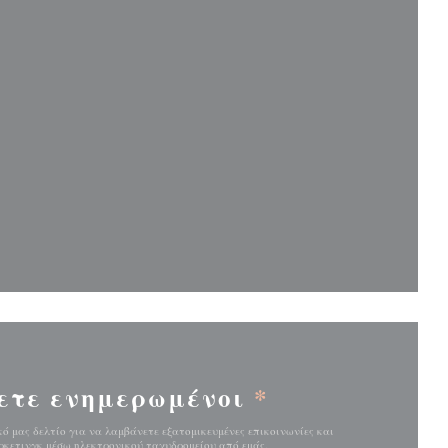
παράθυρο))
παράθυρο))
ετε ενημερωμένοι
*
ό μας δελτίο για να λαμβάνετε εξατομικευμένες επικοινωνίες και
κετινγκ μέσω ηλεκτρονικού ταχυδρομείου από εμάς.