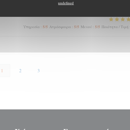
4
/5
5
/5
4
/5
Υπηρεσία
:
Ατμόσφαιρα
:
Μενού
:
Ποιότητα / Τιμή
undefined
5
/5
5
/5
5
/5
Υπηρεσία
:
Ατμόσφαιρα
:
Μενού
:
Ποιότητα / Τιμή
1
2
3