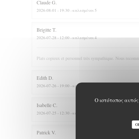
Claude
G
2026-08-01
- 19:30 - καλεσμένοι 5
Brigitte
T
2026-07-28
- 12:00 - καλεσμένοι 4
Plats copieux et personnel très sympathique. Nous recomm
Edith
D
2026-07-26
- 19:00 - καλεσμένοι 8
Ο ιστότοπος αυτός 
Isabelle
C
2026-07-25
- 12:30 - καλεσμένοι 7
O
Patrick
V