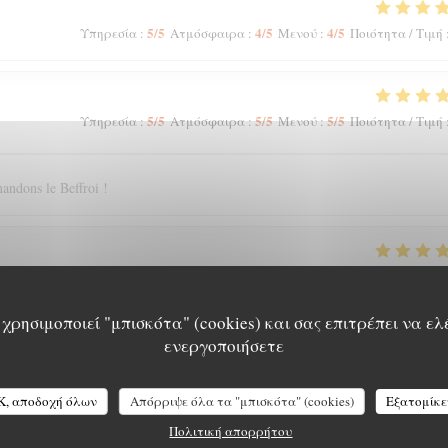
5
/5
4
/5
4
/5
Υπηρεσία
:
Ατμόσφαιρα
:
Μενού
:
Ποιότητα / Τιμή
5
/5
5
/5
5
/5
Υπηρεσία
:
Ατμόσφαιρα
:
Μενού
:
Ποιότητα / Τιμή
andons le Beffroi !
5
/5
4
/5
5
/5
Υπηρεσία
:
Ατμόσφαιρα
:
Μενού
:
Ποιότητα / Τιμή
χρησιμοποιεί "μπισκότα" (cookies) και σας επιτρέπει να ελ
ενεργοποιήσετε
5
/5
5
/5
5
/5
Υπηρεσία
:
Ατμόσφαιρα
:
Μενού
:
Ποιότητα / Τιμή
K, αποδοχή όλων
Απόρριψε όλα τα "μπισκότα" (cookies)
Εξατομίκε
Πολιτική απορρήτου