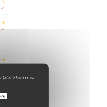
4
/5
:
4
/5
:
5
/5
:
έγξετε τι θέλετε να
5
/5
:
υση