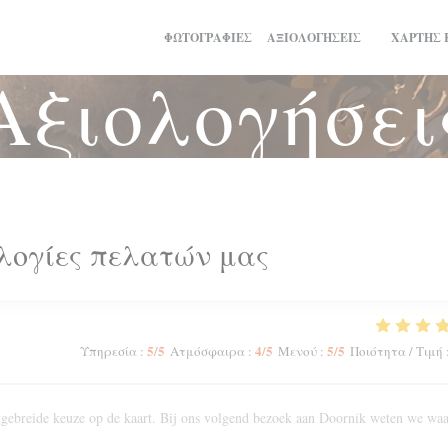
ΦΩΤΟΓΡΑΦΊΕΣ
ΑΞΙΟΛΟΓΉΣΕΙΣ
ΧΆΡΤΗΣ 
((ΑΝΟΊΓΕΙ 
Αξιολογήσει
λογίες πελατών μας
5
/5
4
/5
5
/5
Υπηρεσία
:
Ατμόσφαιρα
:
Μενού
:
Ποιότητα / Τιμή
Uitgebreide keuze op de kaart. Bij ons volgend bezoek aan Doornik weten we wa