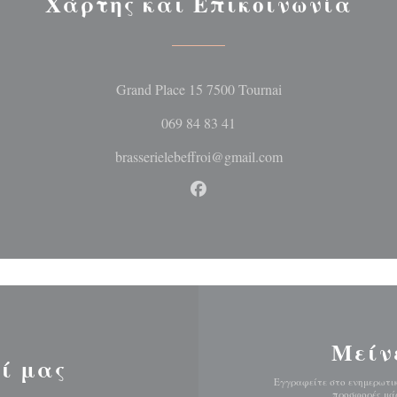
Χάρτης και Επικοινωνία
((ανοίγει σε νέο 
Grand Place 15 7500 Tournai
069 84 83 41
brasserielebeffroi@gmail.com
Facebook ((ανοίγει σε νέο 
Μείν
ί μας
Εγγραφείτε στο ενημερωτικ
προσφορές μάρ